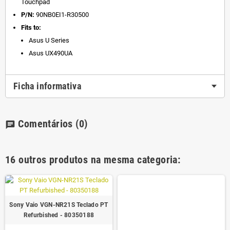
Touchpad
P/N:
90NB0EI1-R30500
Fits to:
Asus U Series
Asus UX490UA
Ficha informativa
Comentários
(0)
chat
16 outros produtos na mesma categoria:
Sony Vaio VGN-NR21S Teclado PT
Refurbished - 80350188