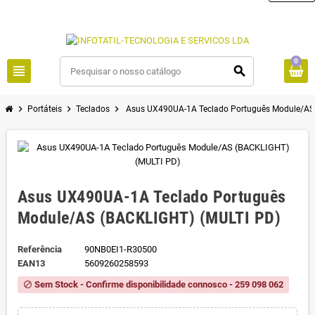
0
view_headline
search
chevron_right
chevron_right
chevron_right
Portáteis
Teclados
Asus UX490UA-1A Teclado Português Module/AS
Asus UX490UA-1A Teclado Português
Module/AS (BACKLIGHT) (MULTI PD)
Referência
90NB0EI1-R30500
EAN13
5609260258593
Sem Stock - Confirme disponibilidade connosco - 259 098 062
block