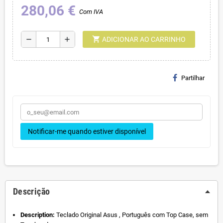
280,06 €
Com IVA
shopping_cart
remove
add
ADICIONAR AO CARRINHO
Partilhar
Notificar-me quando estiver disponível
Descrição
Description:
Teclado Original Asus , Português com Top Case, sem