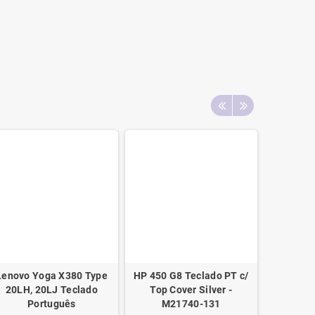
Lenovo Yoga X380 Type
HP 450 G8 Teclado PT c/
Teclado
20LH, 20LJ Teclado
Top Cover Silver -
A
Português
M21740-131