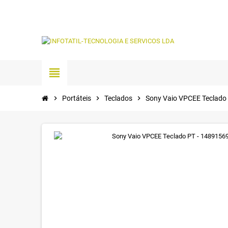
view_headline
chevron_right
Portáteis
chevron_right
Teclados
chevron_right
Sony Vaio VPCEE Teclado