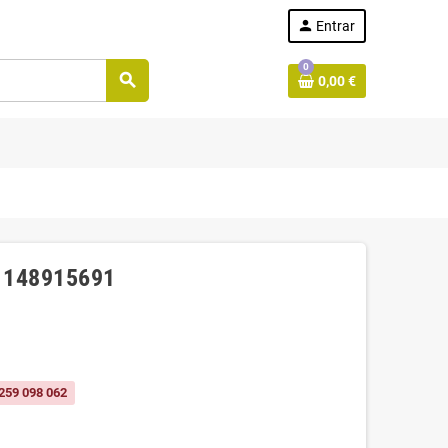
person
Entrar
0
search
0,00 €
- 148915691
259 098 062