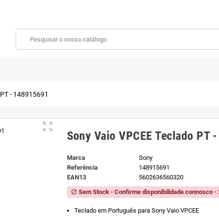
 PT - 148915691
zoom_out_map
Sony Vaio VPCEE Teclado PT 
Marca
Sony
Referência
148915691
EAN13
5602636560320
Sem Stock - Confirme disponibilidade connosco - 
block
Teclado em Português para Sony Vaio VPCEE