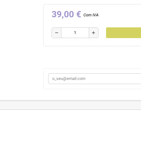
39,00 €
Com IVA
remove
add