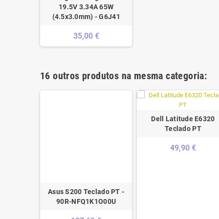
19.5V 3.34A 65W
(4.5x3.0mm) - G6J41
35,00 €
16 outros produtos na mesma categoria:
Dell Latitude E6320
Teclado PT
49,90 €
-15IKB
Asus S200 Teclado PT -
p cover
90R-NFQ1K1O00U
CB0M31676