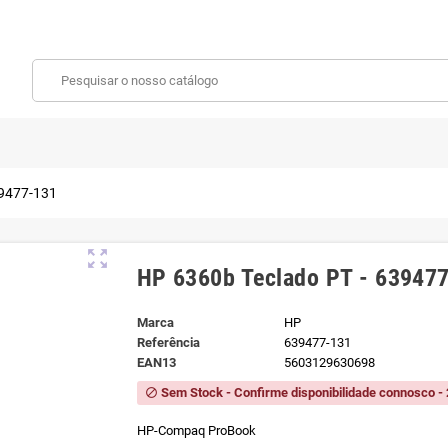
39477-131
zoom_out_map
HP 6360b Teclado PT - 63947
Marca
HP
Referência
639477-131
EAN13
5603129630698
Sem Stock - Confirme disponibilidade connosco - 
block
HP-Compaq ProBook