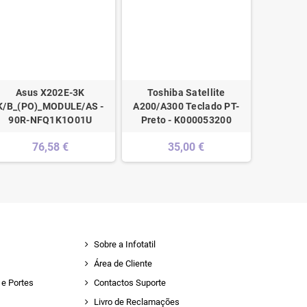
Asus X202E-3K
Toshiba Satellite
Asus
K/B_(PO)_MODULE/AS -
A200/A300 Teclado PT-
K/B_(PO
90R-NFQ1K1O01U
Preto - K000053200
90NB
76,58 €
35,00 €
Sobre a Infotatil
Área de Cliente
e Portes
Contactos Suporte
Livro de Reclamações