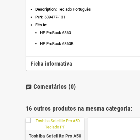
Description:
Teclado Português
P/N:
639477-131
Fits to:
HP ProBook 6360
HP ProBook 6360B
Ficha informativa
Comentários
(0)
chat
16 outros produtos na mesma categoria:
Toshiba Satellite Pro A50