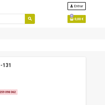
person
Entrar
0
search
0,00 €
7-131
259 098 062