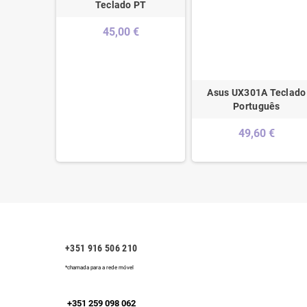
Teclado PT
45,00 €
ad 320S-
Asus UX301A Teclado
/ Top Case
Português
8297
49,60 €
€
+351 916 506 210
*chamada para a rede móvel
+351 259 098 062