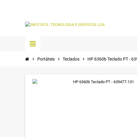
view_headline
chevron_right
Portáteis
chevron_right
Teclados
chevron_right
HP 6360b Teclado PT - 6