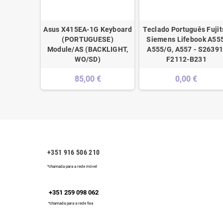
Asus X415EA-1G Keyboard
Teclado Português Fujit
(PORTUGUESE)
Siemens Lifebook A555
Module/AS (BACKLIGHT,
A555/G, A557 - S26391
WO/SD)
F2112-B231
85,00 €
0,00 €
+351 916 506 210
*chamada para a rede móvel
+351 259 098 062
*chamada para a rede fixa