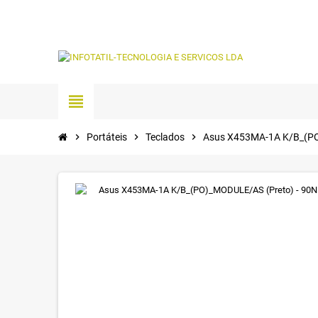
view_headline
chevron_right
Portáteis
chevron_right
Teclados
chevron_right
Asus X453MA-1A K/B_(P