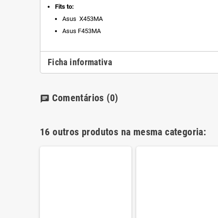
Fits to:
Asus X453MA
Asus F453MA
Ficha informativa
Comentários
(0)
chat
16 outros produtos na mesma categoria:
EasyNote
do PT
€