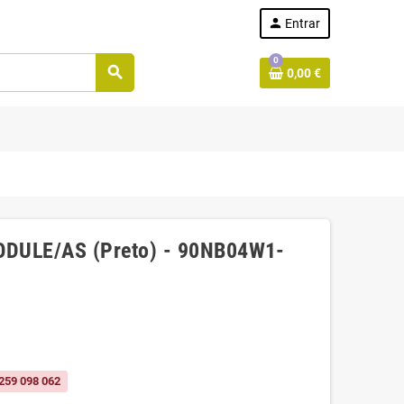
person
Entrar
0
search
0,00 €
DULE/AS (Preto) - 90NB04W1-
259 098 062