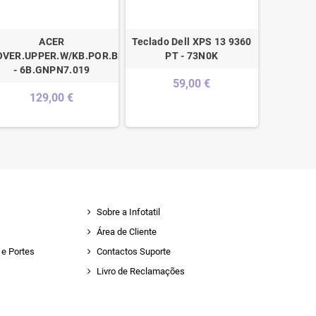
ACER
Teclado Dell XPS 13 9360
HP Pavili
OVER.UPPER.W/KB.POR.BLACK
PT - 73N0K
Refurbis
- 6B.GNPN7.019
59,00 €
129,00 €
Sobre a Infotatil
Área de Cliente
e Portes
Contactos Suporte
Livro de Reclamações