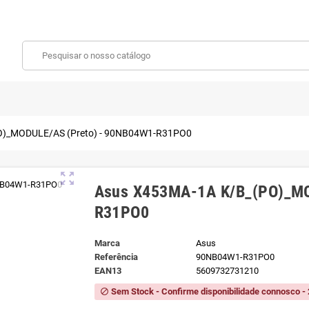
O)_MODULE/AS (Preto) - 90NB04W1-R31PO0
zoom_out_map
Asus X453MA-1A K/B_(PO)_MO
R31PO0
Marca
Asus
Referência
90NB04W1-R31PO0
EAN13
5609732731210
Sem Stock - Confirme disponibilidade connosco - 
block