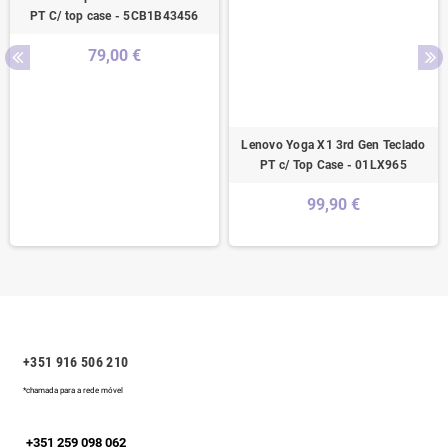
PT C/ top case - 5CB1B43456
79,00 €
Lenovo Yoga X1 3rd Gen Teclado
PT c/ Top Case - 01LX965
99,90 €
+351 916 506 210
*chamada para a rede móvel
+351 259 098 062