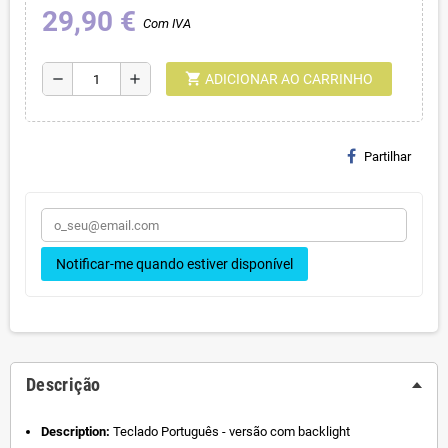
29,90 €
Com IVA
shopping_cart
remove
add
ADICIONAR AO CARRINHO
Partilhar
Notificar-me quando estiver disponível
Descrição
Description:
Teclado Português - versão com backlight