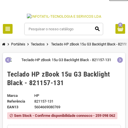
0
view_headline
search
chevron_right
chevron_right
chevron_right
Portáteis
Teclados
Teclado HP zBook 15u G3 Backlight Black - 8211
chevron_left
chevron_right
Teclado HP zBook 15u G3 Backlight
Black - 821157-131
Marca
HP
Referência
821157-131
EAN13
5604669080769
Sem Stock - Confirme disponibilidade connosco - 259 098 062
block