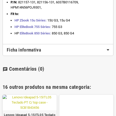
P/N:
821157-131, 821156-131, 6037B0116709,
HPM14N56POJ9301,
Fit to:
HP Zbook 15u Séries:
15U G3, 15u G4
HP EliteBook 755 Séries:
755 G3
HP
EliteBook 850 Séries:
850 G3, 850 G4
Ficha informativa
Comentários
(0)
chat
16 outros produtos na mesma categoria:
Lenovo Ideapad 5-15ITL05 Teclado