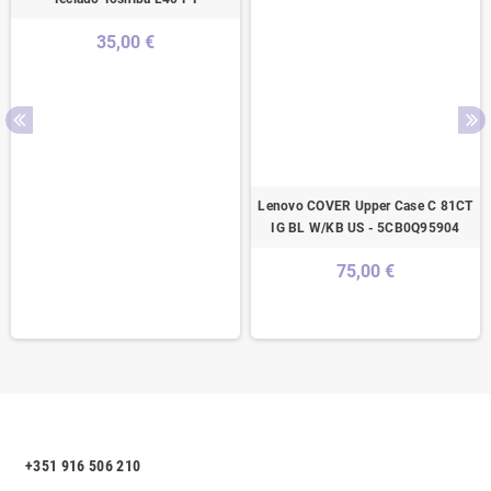
35,00 €
Lenovo COVER Upper Case C 81CT
IG BL W/KB US - 5CB0Q95904
75,00 €
+351 916 506 210