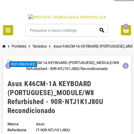
0
view_headline
search
chevron_right
chevron_right
chevron_right
Portáteis
Teclados
Asus K46CM-1A KEYBOARD (PORTUGUESE)_MODUL
REFURBISHED
chevron_left
chevron_right
Asus K46CM-1A KEYBOARD
(PORTUGUESE)_MODULE/W8
Refurbished - 90R-NTJ1K1J80U
Recondicionado
Marca
Asus
Referência
IT-90R-NTJ1K1J80U