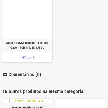
Asus K46CM Teclado PT c/ Top
Case - 90R-NTJ1K1J80U
149,57 €
Comentários
(0)
chat
16 outros produtos na mesma categoria:
Teclado Toshiba L40 PT