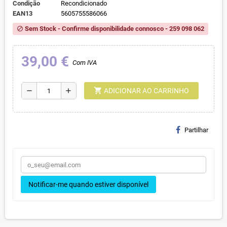
Condição
Recondicionado
EAN13
5605755586066
Sem Stock - Confirme disponibilidade connosco - 259 098 062
block
39,00 €
Com IVA
shopping_cart
remove
add
ADICIONAR AO CARRINHO
Partilhar
Notificar-me quando estiver disponível