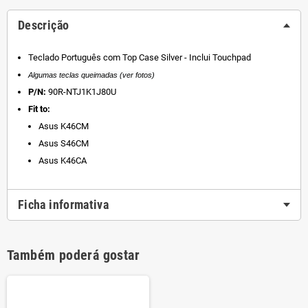
Descrição
Teclado Português com Top Case Silver - Inclui Touchpad
Algumas teclas queimadas (ver fotos)
P/N:
90R-NTJ1K1J80U
Fit to:
Asus K46CM
Asus S46CM
Asus K46CA
Ficha informativa
Também poderá gostar