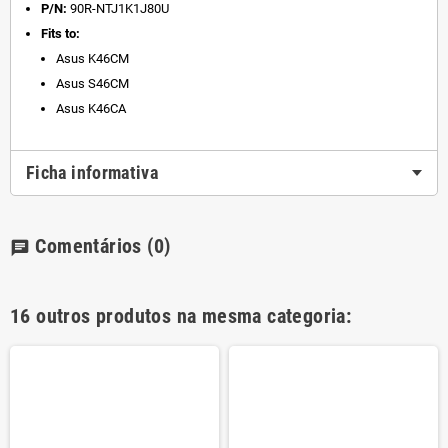
P/N:
90R-NTJ1K1J80U
Fits to:
Asus K46CM
Asus S46CM
Asus K46CA
Ficha informativa
Comentários
(0)
chat
16 outros produtos na mesma categoria: