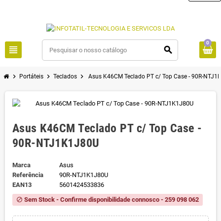
0
view_headline
search
chevron_right
chevron_right
chevron_right
Portáteis
Teclados
Asus K46CM Teclado PT c/ Top Case - 90R-NTJ
Asus K46CM Teclado PT c/ Top Case -
90R-NTJ1K1J80U
Marca
Asus
Referência
90R-NTJ1K1J80U
EAN13
5601424533836
Sem Stock - Confirme disponibilidade connosco - 259 098 062
block