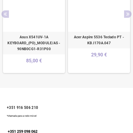
Asus X541UV-1A
Acer Aspire 5536 Teclado PT -
KEYBOARD_(PO)_MODULE/AS -
KB.I170A.047
90NB0CG1-R31P00
29,90 €
85,00 €
+351 916 506 210
*chamada para a rede móvel
+351 259 098 062