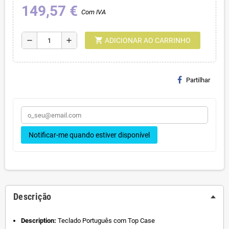
149,57 €
Com IVA
shopping_cart
remove
add
ADICIONAR AO CARRINHO
Partilhar
Notificar-me quando estiver disponível
Descrição
Description:
Teclado Português com Top Case