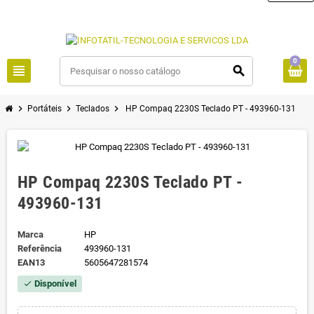
0
view_headline
search
chevron_right
chevron_right
chevron_right
Portáteis
Teclados
HP Compaq 2230S Teclado PT - 493960-131
HP Compaq 2230S Teclado PT -
493960-131
Marca
HP
Referência
493960-131
EAN13
5605647281574
Disponível
check