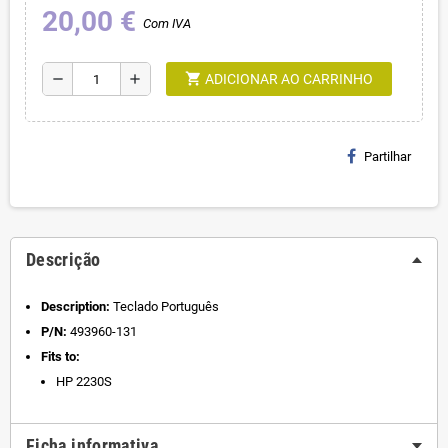
20,00 €
Com IVA
shopping_cart
remove
add
ADICIONAR AO CARRINHO
Partilhar
Descrição
Description:
Teclado Português
P/N:
493960-131
Fits to:
HP 2230S
Ficha informativa