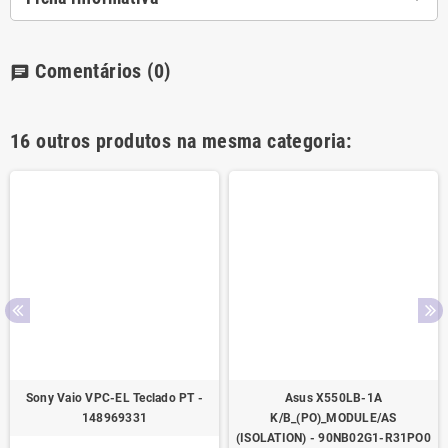
Comentários
(0)
chat
16 outros produtos na mesma categoria:
Sony Vaio VPC-EL Teclado PT -
Asus X550LB-1A
148969331
K/B_(PO)_MODULE/AS
(ISOLATION) - 90NB02G1-R31PO0