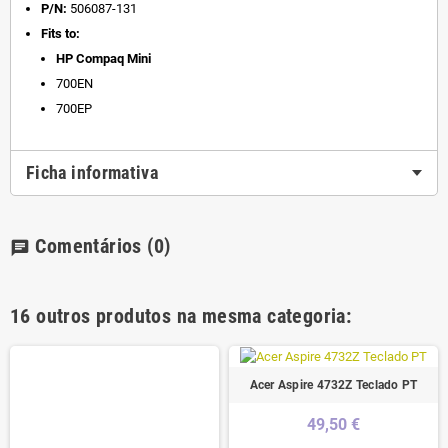
P/N:
506087-131
Fits to:
HP Compaq Mini
700EN
700EP
Ficha informativa
Comentários
(0)
chat
16 outros produtos na mesma categoria:
Acer Aspire 4732Z Teclado PT
49,50 €