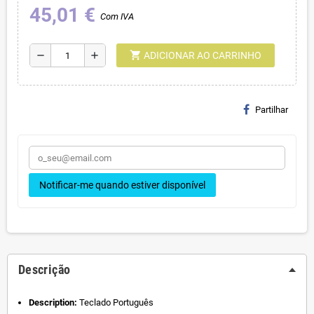
45,01 €
Com IVA
shopping_cart
remove
add
ADICIONAR AO CARRINHO
Partilhar
Notificar-me quando estiver disponível
Descrição
Description:
Teclado Português