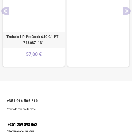
Teclado HP ProBook 640 G1 PT -
738687-131
57,00 €
+351 916 506 210
*chamada para a rede móvel
+351 259 098 062
*chamada para a rede fixa