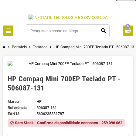
0
view_headline
search
chevron_right
chevron_right
chevron_right
Portáteis
Teclados
HP Compaq Mini 700EP Teclado PT - 506087-13
HP Compaq Mini 700EP Teclado PT -
506087-131
Marca
HP
Referência
506087-131
EAN13
5606235331787
Sem Stock - Confirme disponibilidade connosco - 259 098 062
block