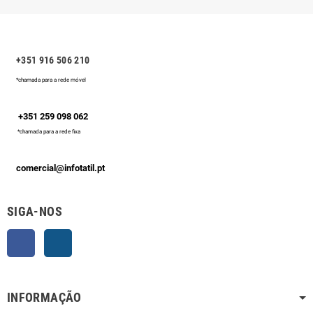
+351 916 506 210
*chamada para a rede móvel
+351 259 098 062
*chamada para a rede fixa
comercial@infotatil.pt
SIGA-NOS
Facebook
Instagram
INFORMAÇÃO