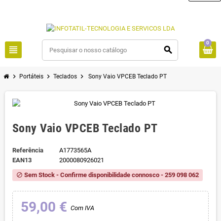
0
view_headline
search
chevron_right
chevron_right
chevron_right
Portáteis
Teclados
Sony Vaio VPCEB Teclado PT
Sony Vaio VPCEB Teclado PT
Referência
A1773565A
EAN13
2000080926021
Sem Stock - Confirme disponibilidade connosco - 259 098 062
block
59,00 €
Com IVA