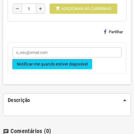
shopping_cart
remove
add
ADICIONAR AO CARRINHO
Partilhar
Notificar-me quando estiver disponível
Descrição
Comentários
(0)
chat