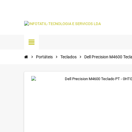
view_headline
chevron_right
Portáteis
chevron_right
Teclados
chevron_right
Dell Precision M4600 Tec