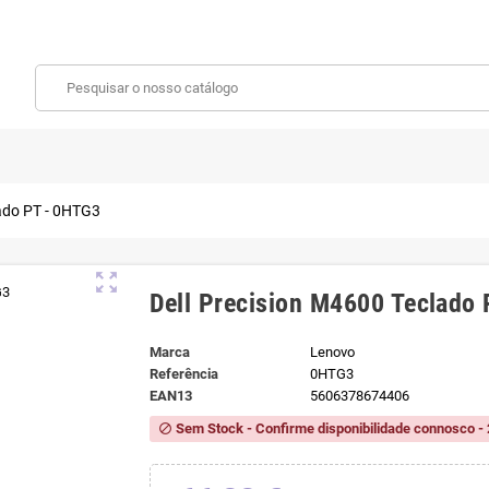
lado PT - 0HTG3
zoom_out_map
Dell Precision M4600 Teclado
Marca
Lenovo
Referência
0HTG3
EAN13
5606378674406
Sem Stock - Confirme disponibilidade connosco - 
block