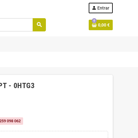
person
Entrar
0
search
0,00 €
 PT - 0HTG3
259 098 062