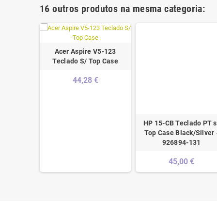
16 outros produtos na mesma categoria:
Acer Aspire V5-123
Teclado S/ Top Case
44,28 €
HP 15-CB Teclado PT s
S.PORTUGUESE.BLACK.FOR.6B.Q53N4.008
Top Case Black/Silver 
926894-131
45,00 €