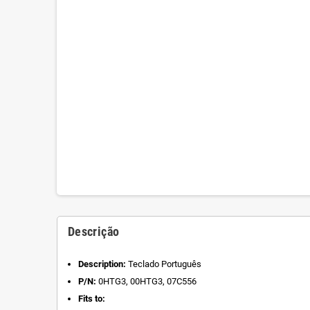
Descrição
Description:
Teclado Português
P/N:
0HTG3, 00HTG3, 07C556
Fits to: