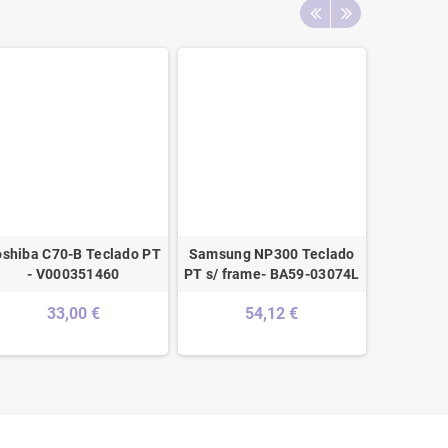
oshiba C70-B Teclado PT
Samsung NP300 Teclado
Teclado
- V000351460
PT s/ frame- BA59-03074L
Top Case
149 
33,00 €
54,12 €