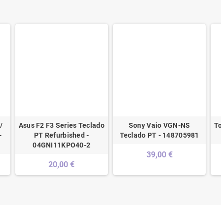
/
Asus F2 F3 Series Teclado
Sony Vaio VGN-NS
T
-
PT Refurbished -
Teclado PT - 148705981
04GNI11KPO40-2
39,00 €
20,00 €