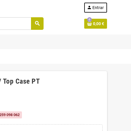
person
Entrar
0
search
0,00 €
/ Top Case PT
259 098 062