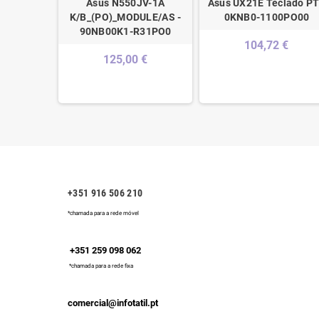
rd Bell
Asus N550JV-1A
Asus UX21E Teclado PT
Francês
K/B_(PO)_MODULE/AS -
0KNB0-1100PO00
 - KB.
90NB00K1-R31PO0
104,72 €
94
125,00 €
€
+351 916 506 210
*chamada para a rede móvel
+351 259 098 062
*chamada para a rede fixa
comercial@infotatil.pt