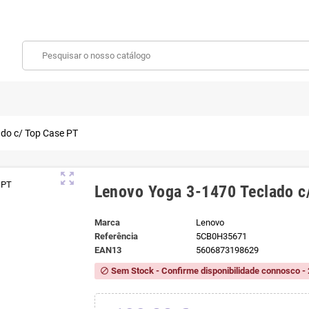
do c/ Top Case PT
zoom_out_map
Lenovo Yoga 3-1470 Teclado c
Marca
Lenovo
Referência
5CB0H35671
EAN13
5606873198629
Sem Stock - Confirme disponibilidade connosco - 
block