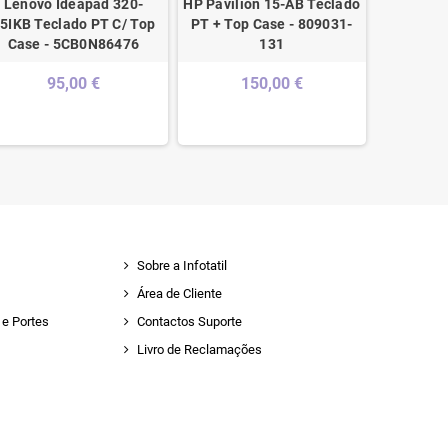
Lenovo Ideapad 320-
HP Pavilion 15-AB Teclado
5IKB Teclado PT C/ Top
PT + Top Case - 809031-
Case - 5CB0N86476
131
95,00 €
150,00 €
Sobre a Infotatil
Área de Cliente
e Portes
Contactos Suporte
Livro de Reclamações