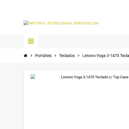
view_headline
chevron_right
Portáteis
chevron_right
Teclados
chevron_right
Lenovo Yoga 3-1470 Tecla