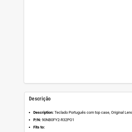
Descrição
Description:
Teclado Português com top case, Original Len
P/N:
90NB0FY2-R32PO1
Fits to: