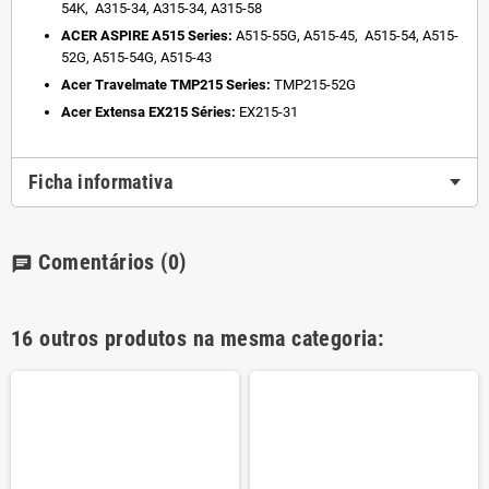
54K, A315-34, A315-34, A315-58
ACER ASPIRE A515 Series:
A515-55G, A515-45, A515-54, A515-
52G, A515-54G, A515-43
Acer Travelmate TMP215 Series:
TMP215-52G
Acer Extensa EX215 Séries:
EX215-31
Ficha informativa
Comentários
(0)
chat
16 outros produtos na mesma categoria: