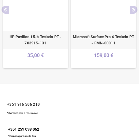
HP Pavilion 15-b Teclado PT -
Microsoft Surface Pro 4 Teclado PT
703915-131
- FMN-00011
35,00 €
159,00 €
+351 916 506 210
*chamada para a rede móvel
+351 259 098 062
*chamada para a rede fixa