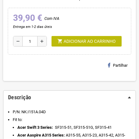
39,90 €
Com IVA
Entrega em 1-2 dias úteis
shopping_cart
remove
add
ADICIONAR AO CARRINHO
Partilhar
Descrição
P/N: NK.I151A.04D
Fit to:
Acer Swift 3 Series:
SF315-51, SF315-51G, SF315-41
Acer Aaspire A315 Series:
A315-55, A315-23, A315-42, A315-