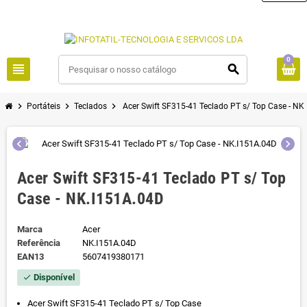
0
view_headline
search
chevron_right
chevron_right
chevron_right
Portáteis
Teclados
Acer Swift SF315-41 Teclado PT s/ Top Case - NK
chevron_left
chevron_right
Acer Swift SF315-41 Teclado PT s/ Top
Case - NK.I151A.04D
Marca
Acer
Referência
NK.I151A.04D
EAN13
5607419380171
Disponível
check
Acer Swift SF315-41 Teclado PT s/ Top Case