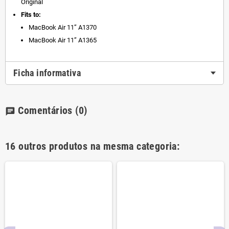
Original
Fits to:
MacBook Air 11” A1370
MacBook Air 11” A1365
Ficha informativa
Comentários
(0)
chat
16 outros produtos na mesma categoria: