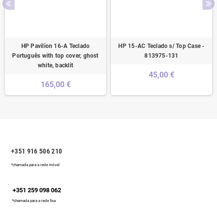
HP Pavilion 16-A Teclado
HP 15-AC Teclado s/ Top Case -
Português with top cover, ghost
813975-131
white, backlit
45,00 €
165,00 €
+351 916 506 210
*chamada para a rede móvel
+351 259 098 062
*chamada para a rede fixa