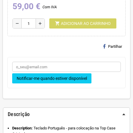
59,00 €
Com IVA
shopping_cart
remove
add
ADICIONAR AO CARRINHO
Partilhar
Notificar-me quando estiver disponível
Descrição
Description:
Teclado Português - para colocação na Top Case