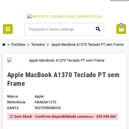
0
view_headline
search
chevron_right
chevron_right
chevron_right
Portáteis
Teclados
Apple MacBook A1370 Teclado PT sem Frame
Apple MacBook A1370 Teclado PT sem
Frame
Marca
Apple
Referência
KBAEAA1370
EAN13
5607958088033
Sem Stock - Confirme disponibilidade connosco - 259 098 062
block