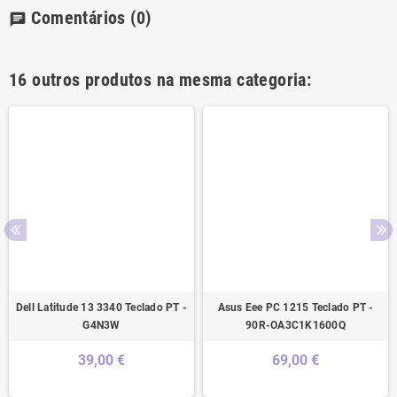
Comentários
(0)
chat
16 outros produtos na mesma categoria:
Dell Latitude 13 3340 Teclado PT -
Asus Eee PC 1215 Teclado PT -
G4N3W
90R-OA3C1K1600Q
39,00 €
69,00 €