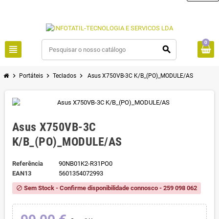
0
view_headline
search
chevron_right
chevron_right
chevron_right
Portáteis
Teclados
Asus X750VB-3C K/B_(PO)_MODULE/AS
Asus X750VB-3C
K/B_(PO)_MODULE/AS
Referência
90NB01K2-R31PO0
EAN13
5601354072993
Sem Stock - Confirme disponibilidade connosco - 259 098 062
block