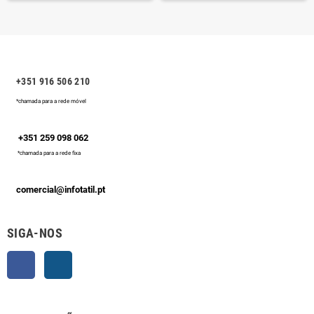
+351 916 506 210
*chamada para a rede móvel
+351 259 098 062
*chamada para a rede fixa
comercial@infotatil.pt
SIGA-NOS
Facebook
Instagram