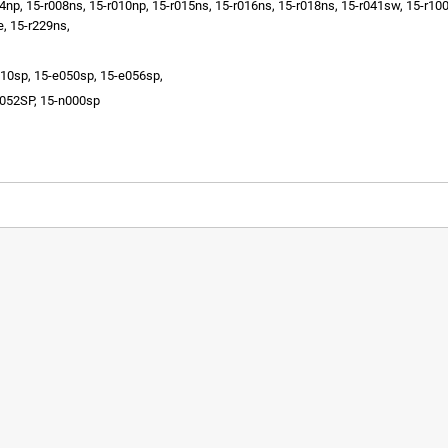
4np, 15-r008ns, 15-r010np, 15-r015ns, 15-r016ns, 15-r018ns, 15-r041sw, 15-r100
e, 15-r229ns,
10sp, 15-e050sp, 15-e056sp,
052SP, 15-n000sp