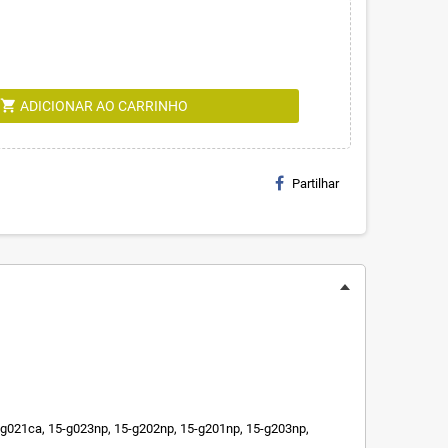
shopping_cart
ADICIONAR AO CARRINHO
Partilhar
-g021ca, 15-g023np, 15-g202np, 15-g201np, 15-g203np,