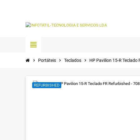
view_headline
chevron_right
Portáteis
chevron_right
Teclados
chevron_right
HP Pavilion 15-R Teclado
REFURBISHED