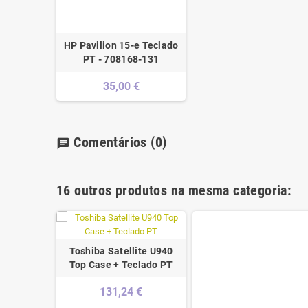
HP Pavilion 15-e Teclado
PT - 708168-131
35,00 €
Comentários
(0)
chat
16 outros produtos na mesma categoria:
Toshiba Satellite U940
Pad 330
Top Case + Teclado PT
rest Top
131,24 €
se Grey -
627