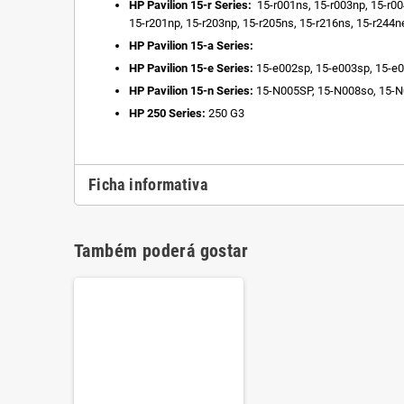
HP Pavilion 15-r Series:
15-r001ns, 15-r003np, 15-r00
15-r201np, 15-r203np, 15-r205ns, 15-r216ns, 15-r244n
HP Pavilion 15-a Series:
HP Pavilion 15-e Series:
15-e002sp, 15-e003sp, 15-e0
HP Pavilion 15-n Series:
15-N005SP, 15-N008so, 15-N
HP 250 Series:
250 G3
Ficha informativa
Também poderá gostar