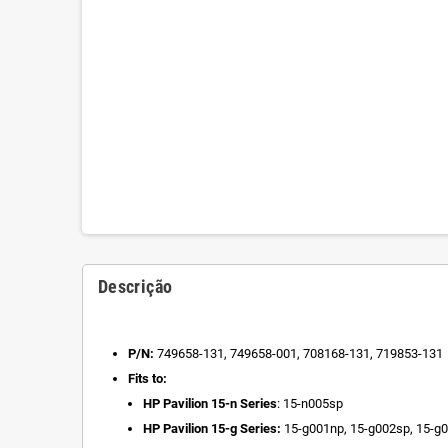
Descrição
P/N:
749658-131, 749658-001, 708168-131, 719853-131
Fits to:
HP Pavilion 15-n Series
: 15-n005sp
HP Pavilion 15-g Series:
15-g001np, 15-g002sp, 15-g0