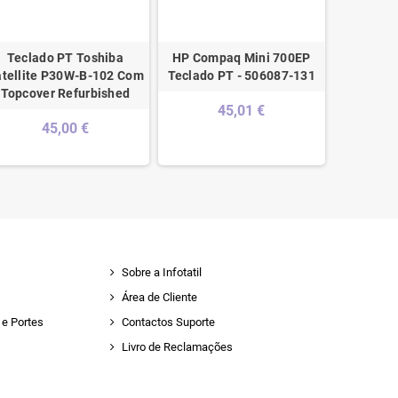
Teclado PT Toshiba
HP Compaq Mini 700EP
Asus X51
tellite P30W-B-102 Com
Teclado PT - 506087-131
(PORTUGU
Topcover Refurbished
Backlig
45,01 €
45,00 €
Sobre a Infotatil
Área de Cliente
e Portes
Contactos Suporte
Livro de Reclamações