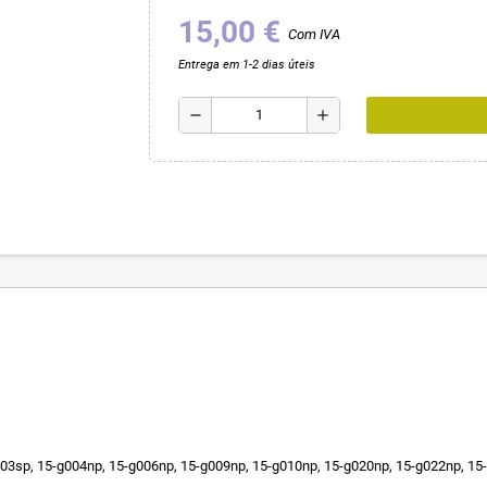
15,00 €
Com IVA
Entrega em 1-2 dias úteis
remove
add
03sp, 15-g004np, 15-g006np, 15-g009np, 15-g010np, 15-g020np, 15-g022np, 15