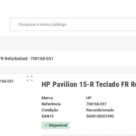
 FR Refurbished - 708168-051
zoom_out_map
HP Pavilion 15-R Teclado FR 
Marca
HP
Referência
708168-051
Condição
Recondicionado
EAN13
5608138201990
Disponível
check