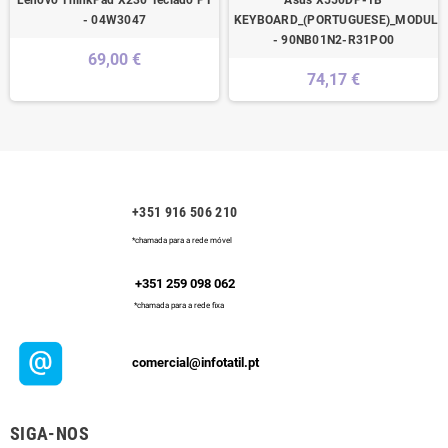
Lenovo ThinkPad X230 Teclado PT
Asus X550DP-1B
- 04W3047
KEYBOARD_(PORTUGUESE)_MODULE
- 90NB01N2-R31PO0
69,00 €
74,17 €
+351 916 506 210
*chamada para a rede móvel
+351 259 098 062
*chamada para a rede fixa
comercial@infotatil.pt
SIGA-NOS