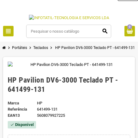
0
view_headline
search
chevron_right
chevron_right
chevron_right
Portáteis
Teclados
HP Pavilion DV6-3000 Teclado PT - 641499-131
HP Pavilion DV6-3000 Teclado PT -
641499-131
Marca
HP
Referência
641499-131
EAN13
5608079927225
Disponível
check