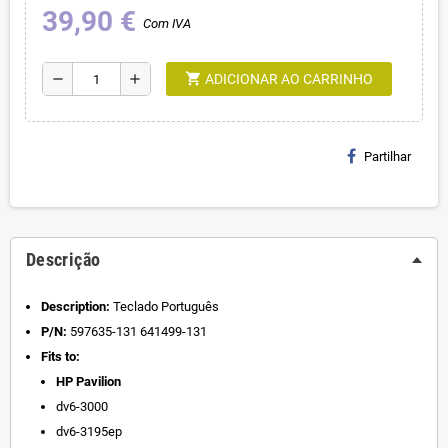
39,90 €
Com IVA
shopping_cart
remove
add
ADICIONAR AO CARRINHO
Partilhar
Descrição
Description:
Teclado Português
P/N:
597635-131 641499-131
Fits to:
HP Pavilion
dv6-3000
dv6-3195ep