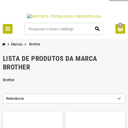
0
view_headline
search
chevron_right
chevron_right
Marcas
Brother
LISTA DE PRODUTOS DA MARCA
BROTHER
Brother
Relevância