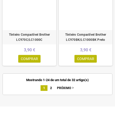
Tinteiro Compactível Brother
Tinteiro Compactível Brother
LC970C/LC1000C
LC970BK/LC1000BK Preto
3,90 €
3,90 €
COMPRAR
COMPRAR
Mostrando 1-24 de um total de 32 artigo(s)
1
2
navigate_next
PRÓXIMO