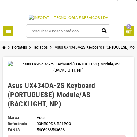
0
view_headline
search
chevron_right
chevron_right
chevron_right
Portáteis
Teclados
Asus UX434DA-2S Keyboard (PORTUGUESE) Modu
Asus UX434DA-2S Keyboard
(PORTUGUESE) Module/AS
(BACKLIGHT, NP)
Marca
Asus
Referência
90NB0PD6-R31PO0
EAN13
5606966563686