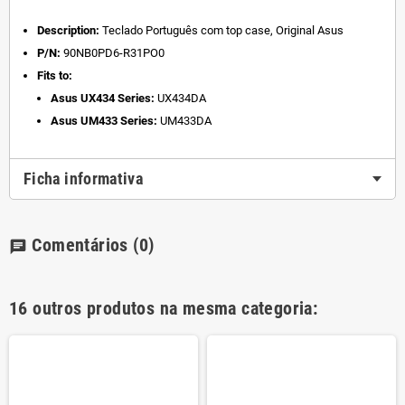
Description:
Teclado Português com top case, Original Asus
P/N:
90NB0PD6-R31PO0
Fits to:
Asus UX434 Series:
UX434DA
Asus UM433 Series:
UM433DA
Ficha informativa
Comentários
(0)
chat
16 outros produtos na mesma categoria: