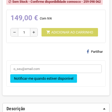
Sem Stock - Confirme disponibilidade connosco - 259 098 062
block
149,00 €
Com IVA
shopping_cart
remove
add
ADICIONAR AO CARRINHO
Partilhar
Notificar-me quando estiver disponível
Descrição