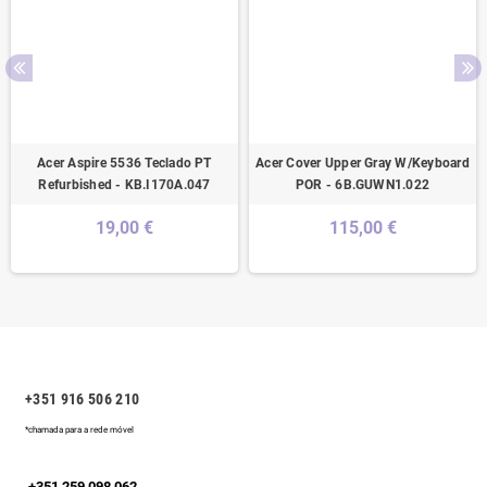
Acer Aspire 5536 Teclado PT
Acer Cover Upper Gray W/Keyboard
Refurbished - KB.I170A.047
POR - 6B.GUWN1.022
19,00 €
115,00 €
+351 916 506 210
*chamada para a rede móvel
+351 259 098 062