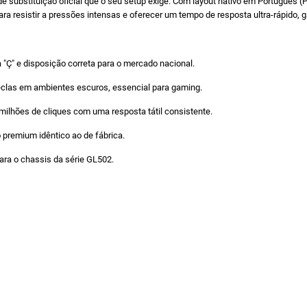
 substituição oficial que o seu setup exige. Com layout nativo em Português (
 para resistir a pressões intensas e oferecer um tempo de resposta ultra-rápido, 
"Ç" e disposição correta para o mercado nacional.
teclas em ambientes escuros, essencial para gaming.
milhões de cliques com uma resposta tátil consistente.
premium idêntico ao de fábrica.
ra o chassis da série GL502.