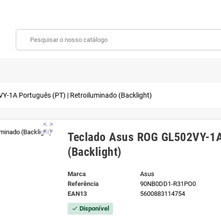
-1A Português (PT) | Retroiluminado (Backlight)
zoom_out_map
Teclado Asus ROG GL502VY-1A 
(Backlight)
Marca
Asus
Referência
90NB0DD1-R31PO0
EAN13
5600883114754
Disponível
check