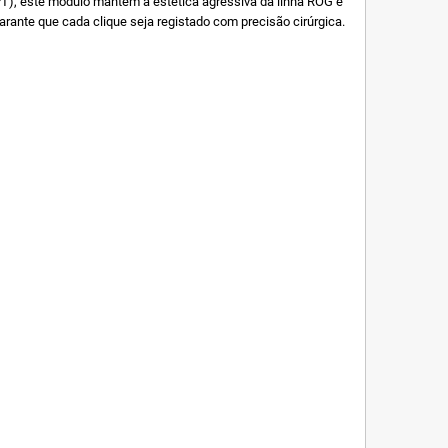
PT), este módulo mantém a estética agressiva da linha ROG e
garante que cada clique seja registado com precisão cirúrgica.