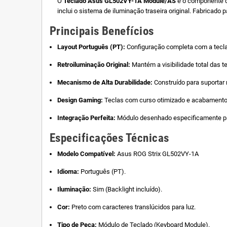
O
Teclado Asus GL502VY-1A Module/AS
é o componente de
inclui o sistema de iluminação traseira original. Fabricado
Principais Benefícios
Layout Português (PT):
Configuração completa com a tecla 
Retroiluminação Original:
Mantém a visibilidade total das 
Mecanismo de Alta Durabilidade:
Construído para suportar 
Design Gaming:
Teclas com curso otimizado e acabamento 
Integração Perfeita:
Módulo desenhado especificamente pa
Especificações Técnicas
Modelo Compatível:
Asus ROG Strix GL502VY-1A
Idioma:
Português (PT).
Iluminação:
Sim (Backlight incluído).
Cor:
Preto com caracteres translúcidos para luz.
Tipo de Peça:
Módulo de Teclado (Keyboard Module).