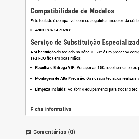
Compatibilidade de Modelos
Este teclado é compatível com os seguintes modelos da séri
Asus ROG GL502VY
Serviço de Substituição Especializa
A substituição do teclado na série GL502 é um processo comp
seu ROG fica em boas mãos:
Recolha e Entrega VIP:
Por apenas
15€
, recolhemos o seu 
Montagem de Alta Precisão:
Os nossos técnicos realizam a
Limpeza Incluída:
Ao abrir o equipamento para trocar o tecl
Ficha informativa
Comentários
(0)
chat