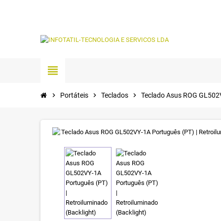
view_headline
chevron_right
Portáteis
chevron_right
Teclados
chevron_right
Teclado Asus ROG GL502VY