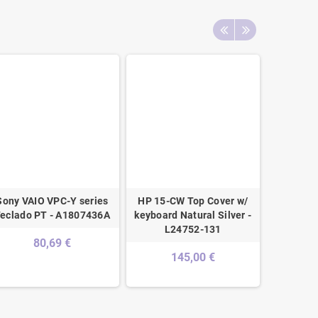
Sony VAIO VPC-Y series
HP 15-CW Top Cover w/
Teclado
eclado PT - A1807436A
keyboard Natural Silver -
DV2-100
L24752-131
80,69 €
145,00 €