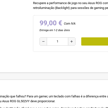
Recupere a performance de jogo no seu Asus ROG com es
retroiluminação (Backlight) para sessões de gaming pe
99,00 €
Com IVA
Entrega em 1-2 dias úteis
remove
add
nação que falhou? Para um gamer, um teclado com falhas é a diferença entre a v
 seu Asus ROG GL502VY deve proporcionar.