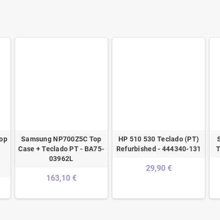
Top
Samsung NP700Z5C Top
HP 510 530 Teclado (PT)
Case + Teclado PT - BA75-
Refurbished - 444340-131
T
03962L
29,90 €
163,10 €