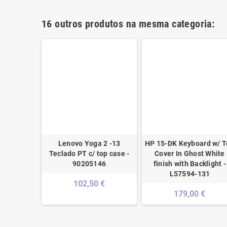
16 outros produtos na mesma categoria:
3 Teclado
Lenovo Yoga 2 -13
HP 15-DK Keyboard w/ 
e Cinza -
Teclado PT c/ top case -
Cover In Ghost White
590
90205146
finish with Backlight -
L57594-131
€
102,50 €
179,00 €