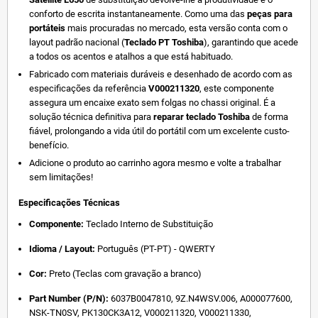
conforto de escrita instantaneamente. Como uma das
peças para
portáteis
mais procuradas no mercado, esta versão conta com o
layout padrão nacional (
Teclado PT Toshiba
), garantindo que acede
a todos os acentos e atalhos a que está habituado.
Fabricado com materiais duráveis e desenhado de acordo com as
especificações da referência
V000211320
, este componente
assegura um encaixe exato sem folgas no chassi original. É a
solução técnica definitiva para
reparar teclado Toshiba
de forma
fiável, prolongando a vida útil do portátil com um excelente custo-
benefício.
Adicione o produto ao carrinho agora mesmo e volte a trabalhar
sem limitações!
Especificações Técnicas
Componente:
Teclado Interno de Substituição
Idioma / Layout:
Português (PT-PT) - QWERTY
Cor:
Preto (Teclas com gravação a branco)
Part Number (P/N):
6037B0047810, 9Z.N4WSV.006, A000077600,
NSK-TN0SV, PK130CK3A12, V000211320, V000211330,