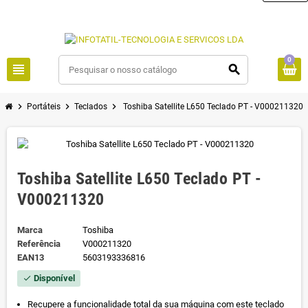
0
view_headline
search
chevron_right
chevron_right
chevron_right
Portáteis
Teclados
Toshiba Satellite L650 Teclado PT - V000211320
Toshiba Satellite L650 Teclado PT -
V000211320
Marca
Toshiba
Referência
V000211320
EAN13
5603193336816
Disponível
check
Recupere a funcionalidade total da sua máquina com este teclado