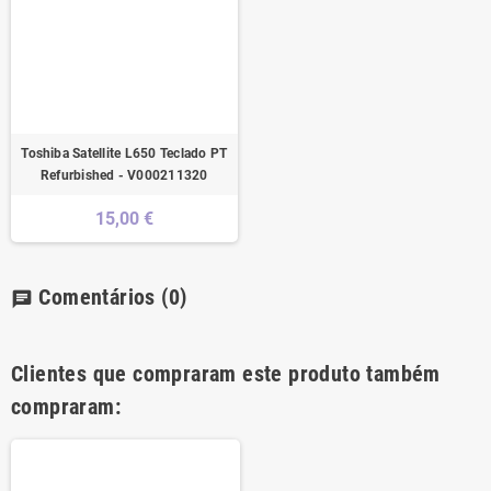
Toshiba Satellite L650 Teclado PT
Refurbished - V000211320
15,00 €
Comentários
(0)
chat
Clientes que compraram este produto também
compraram: