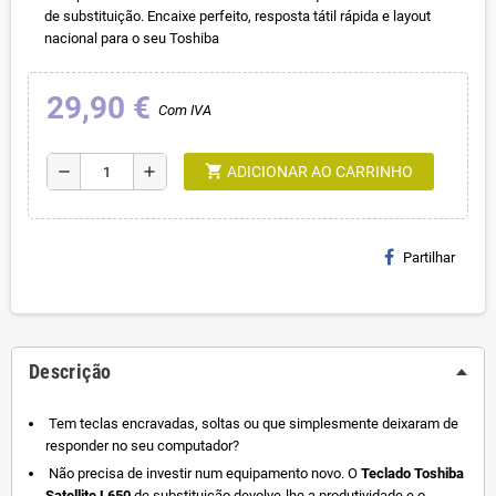
de substituição. Encaixe perfeito, resposta tátil rápida e layout
nacional para o seu Toshiba
29,90 €
Com IVA
shopping_cart
remove
add
ADICIONAR AO CARRINHO
Partilhar
Descrição
Tem teclas encravadas, soltas ou que simplesmente deixaram de
responder no seu computador?
Não precisa de investir num equipamento novo. O
Teclado Toshiba
Satellite L650
de substituição devolve-lhe a produtividade e o