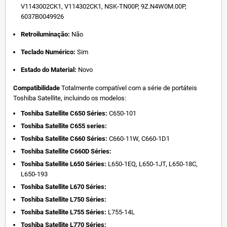
V1143002CK1, V114302CK1, NSK-TN00P, 9Z.N4W0M.00P,
6037B0049926
Retroiluminação:
Não
Teclado Numérico:
Sim
Estado do Material:
Novo
Compatibilidade
Totalmente compatível com a série de portáteis
Toshiba Satellite, incluindo os modelos:
Toshiba Satellite C650 Séries:
C650-101
Toshiba Satellite C655 series:
Toshiba Satellite C660 Séries:
C660-11W, C660-1D1
Toshiba Satellite C660D Séries:
Toshiba Satellite L650 Séries:
L650-1EQ, L650-1JT, L650-18C,
L650-193
Toshiba Satellite L670 Séries:
Toshiba Satellite L750 Séries:
Toshiba Satellite L755 Séries:
L755-14L
Toshiba Satellite L770 Séries: