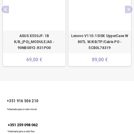
ASUS X550JF-1B
Lenovo V110-15ISK UpperCase W
K/B_(PO)_MODULE/AS -
80TL W/KB/TP/Cable PO -
90NB08Y2-R31PO0
5CB0L78319
69,00 €
89,00 €
+351 916 506 210
*chamada para a rede móvel
+351 259 098 062
*chamada para a rede fixa