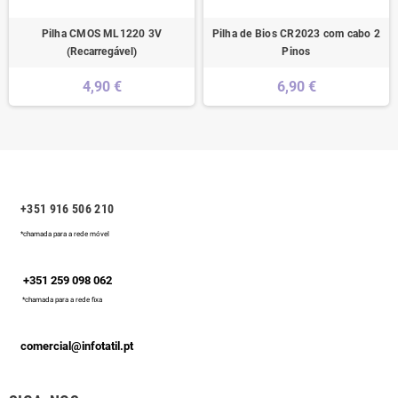
Pilha CMOS ML1220 3V
Pilha de Bios CR2023 com cabo 2
(Recarregável)
Pinos
4,90 €
6,90 €
+351 916 506 210
*chamada para a rede móvel
+351 259 098 062
*chamada para a rede fixa
comercial@infotatil.pt