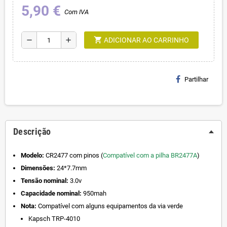
5,90 €
Com IVA
shopping_cart
remove
add
ADICIONAR AO CARRINHO
Partilhar
Descrição
Modelo:
CR2477 com pinos (
Compatível com a pilha BR2477A
)
Dimensões:
24*7.7mm
Tensão nominal:
3.0v
Capacidade nominal:
950mah
Nota:
Compatível com alguns equipamentos da via verde
Kapsch TRP-4010