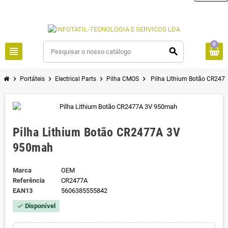
0
view_headline
search
chevron_right
chevron_right
chevron_right
chevron_right
Portáteis
Electrical Parts
Pilha CMOS
Pilha Lithium Botão CR24
Pilha Lithium Botão CR2477A 3V
950mah
Marca
OEM
Referência
CR2477A
EAN13
5606385555842
Disponível
check