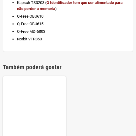
Kapsch TS3203 (
O Identificador tem que ser alimentado para
não perder a memoria
)
Q-Free OBU610
Q-Free OBU615
Q-Free MD-5803
Norbit VTR850
Também poderá gostar