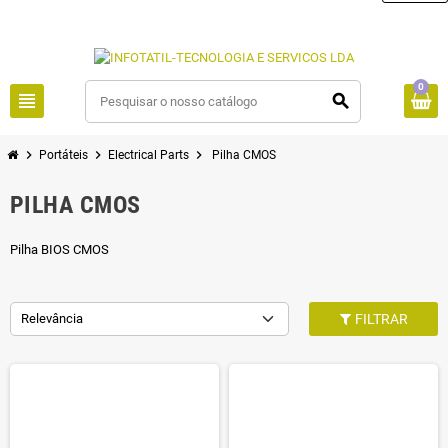
0
view_headline
search
chevron_right
chevron_right
chevron_right
Portáteis
Electrical Parts
Pilha CMOS
PILHA CMOS
Pilha BIOS CMOS
Relevância
FILTRAR