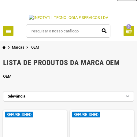
0
view_headline
search
chevron_right
chevron_right
Marcas
OEM
LISTA DE PRODUTOS DA MARCA OEM
OEM
Relevância
REFURBISHED
REFURBISHED