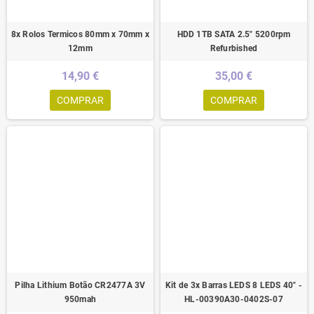
8x Rolos Termicos 80mm x 70mm x
HDD 1TB SATA 2.5" 5200rpm
12mm
Refurbished
14,90 €
35,00 €
COMPRAR
COMPRAR
Pilha Lithium Botão CR2477A 3V
Kit de 3x Barras LEDS 8 LEDS 40" -
950mah
HL-00390A30-0402S-07