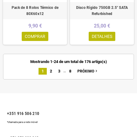
Pack de 8 Rolos Térmico de
Disco Rígido 750GB 2.5" SATA
80X60x12
Refurbished
9,90 €
25,00 €
COMPRAR
DETALHES
Mostrando 1-24 de um total de 176 artigo(s)
…
1
2
3
8
navigate_next
PRÓXIMO
+351 916 506 210
*chamada para a rede móvel