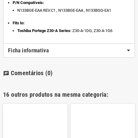
P/N Compatíveis:
N133BGE-EAA REV.C1 , N133BGE-EAA , N133BGG-EA1
Fits to:
Toshiba Portege Z30-A Series:
Z30-A-1DG, Z30-A-1G6
Ficha informativa
Comentários
(0)
chat
16 outros produtos na mesma categoria: