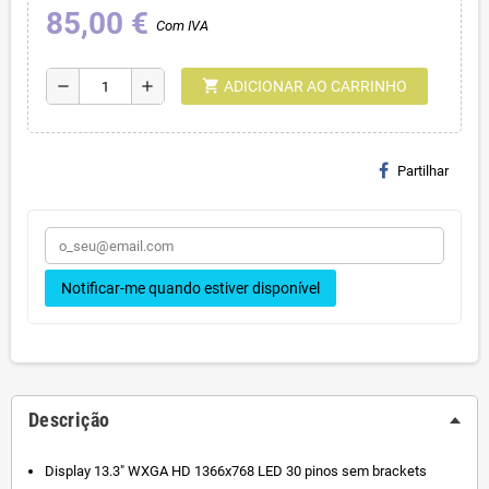
85,00 €
Com IVA
shopping_cart
remove
add
ADICIONAR AO CARRINHO
Partilhar
Notificar-me quando estiver disponível
Descrição
Display 13.3" WXGA HD 1366x768 LED 30 pinos sem brackets