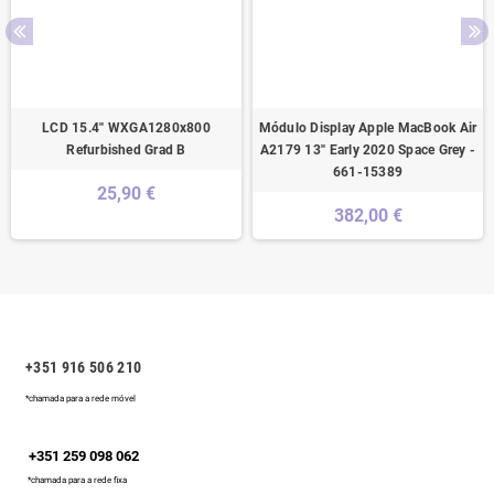
LCD 15.4'' WXGA1280x800
Módulo Display Apple MacBook Air
Refurbished Grad B
A2179 13'' Early 2020 Space Grey -
661-15389
25,90 €
382,00 €
+351 916 506 210
*chamada para a rede móvel
+351 259 098 062
*chamada para a rede fixa