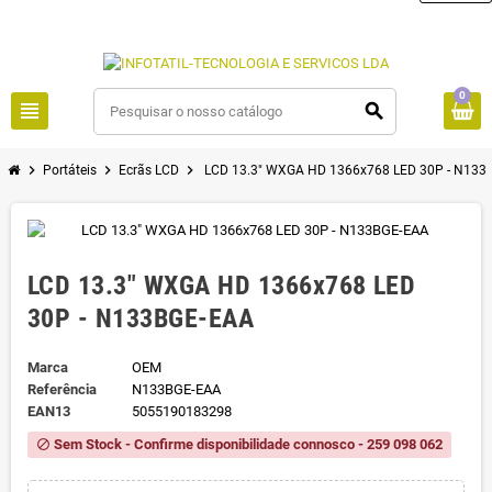
0
view_headline
search
chevron_right
chevron_right
chevron_right
Portáteis
Ecrãs LCD
LCD 13.3" WXGA HD 1366x768 LED 30P - N133
LCD 13.3" WXGA HD 1366x768 LED
30P - N133BGE-EAA
Marca
OEM
Referência
N133BGE-EAA
EAN13
5055190183298
Sem Stock - Confirme disponibilidade connosco - 259 098 062
block