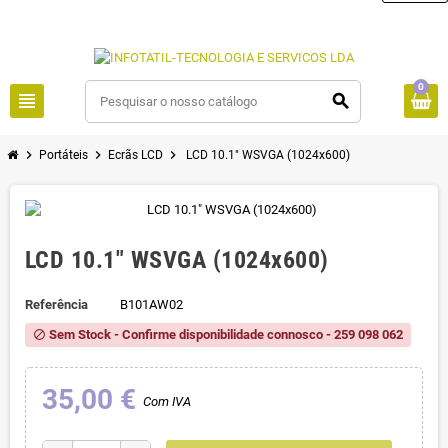
0
view_headline
search
chevron_right
chevron_right
chevron_right
Portáteis
Ecrãs LCD
LCD 10.1" WSVGA (1024x600)
LCD 10.1" WSVGA (1024x600)
Referência
B101AW02
Sem Stock - Confirme disponibilidade connosco - 259 098 062
block
35,00 €
Com IVA