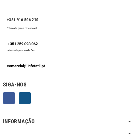
+351 916 506 210
*chamada para a rede móvel
+351 259 098 062
*chamada para a rede fixa
comercial@infotatil.pt
SIGA-NOS
Facebook
Instagram
INFORMAÇÃO