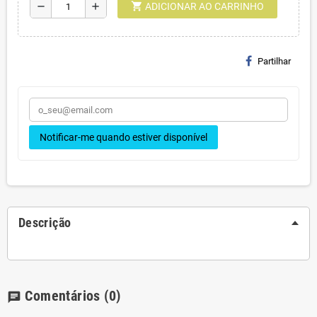
shopping_cart
remove
add
ADICIONAR AO CARRINHO
Partilhar
Notificar-me quando estiver disponível
Descrição
Comentários
(0)
chat