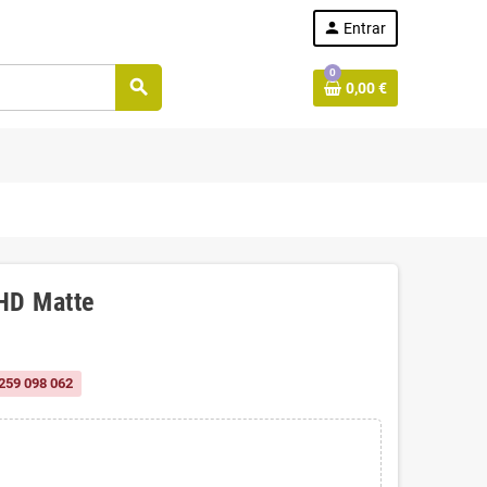
person
Entrar
0
search
0,00 €
HD Matte
259 098 062