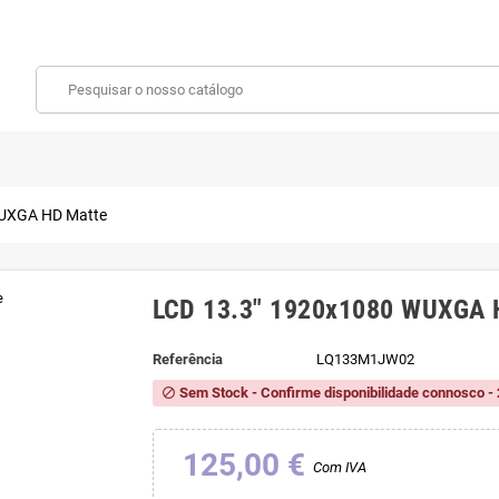
WUXGA HD Matte
LCD 13.3" 1920x1080 WUXGA 
Referência
LQ133M1JW02
Sem Stock - Confirme disponibilidade connosco - 
block
125,00 €
Com IVA