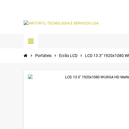
view_headline
chevron_right
Portáteis
chevron_right
Ecrãs LCD
chevron_right
LCD 13.3" 1920x1080 