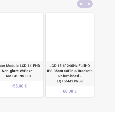
cer Module LCD 14' FHD
LCD 15.6" 240Hz FullHD
Ecrã LC
Non-glare W/Bezel -
IPS 35cm 40Pin s/Brackets
(1920x108
6M.GPLN5.001
Refurbished -
N1
LQ156M1JW09
155,00 €
68,00 €