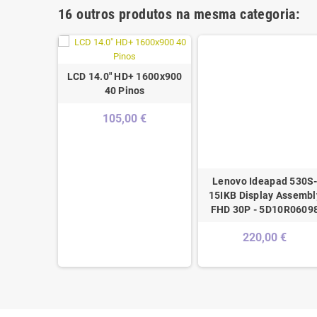
16 outros produtos na mesma categoria:
LCD 14.0" HD+ 1600x900
40 Pinos
105,00 €
60 14-dh
Lenovo Ideapad 530S
uch 14" -
15IKB Display Assembl
001
FHD 30P - 5D10R0609
 €
220,00 €