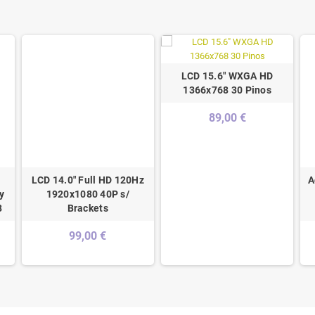
LCD 15.6" WXGA HD
1366x768 30 Pinos
89,00 €
-
LCD 14.0" Full HD 120Hz
A
y
1920x1080 40P s/
8
Brackets
99,00 €