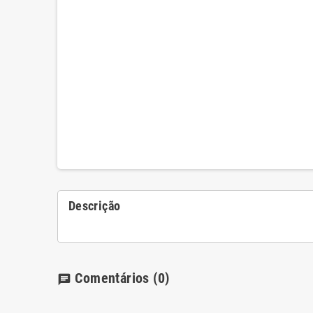
Descrição
Comentários
(0)
chat