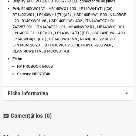
Display 14.0" WXGA HD 1366x768 LED conector de 40 pinos
P/N:
B140XW01 V1 , HB140WX1-100 , LP140WH1(TL)(C6) ,
BT140GW01 , LP140WH1(TL)(A2) , HSD140PHW1-B00 , N140BGE-
L23 , B140XW01 V8 , HSD140PHW1-A02 , LTN140AT07-H01 ,
747257-001 , LTN140AT22-H01 , M140NWR2 R1 , HB140WX1-101
, N140BGE-L11 REV.C1 , LP140WH4(TL)(P1) , HSD140PHW1-A00 ,
LP140WH4(TL)(B1) , BT140GW01 V.9 , N140BGE-L22 REV.C1 ,
LTN140AT26-201 , BT140GW01 V.5 , HB140WX1-200 V4.0 ,
CLAA140WB11A , B140XW01 V.8
Fit to:
HP PROBOOK 6460B
Samsug NP370E4K
Ficha informativa
Comentários
(0)
chat