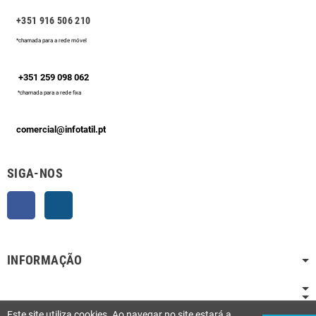
+351 916 506 210
*chamada para a rede móvel
+351 259 098 062
*chamada para a rede fixa
comercial@infotatil.pt
SIGA-NOS
Facebook
Instagram
INFORMAÇÃO
Este site utiliza cookies. Ao navegar no site estará a