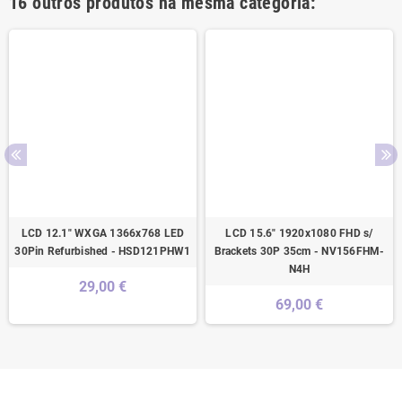
16 outros produtos na mesma categoria:
LCD 12.1" WXGA 1366x768 LED
LCD 15.6" 1920x1080 FHD s/
30Pin Refurbished - HSD121PHW1
Brackets 30P 35cm - NV156FHM-
N4H
29,00 €
69,00 €