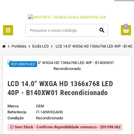
0
view_headline
search
chevron_right
chevron_right
chevron_right
Portáteis
Ecrãs LCD
LCD 14.0" WXGA HD 1366x768 LED 40P - B140
REFURBISHED
LCD 14.0" WXGA HD 1366x768 LED
40P - B140XW01 Recondicionado
Marca
OEM
Referência
IT-140WXGAHD
Condição
Recondicionado
Sem Stock - Confirme disponibilidade connosco - 259 098 062
block