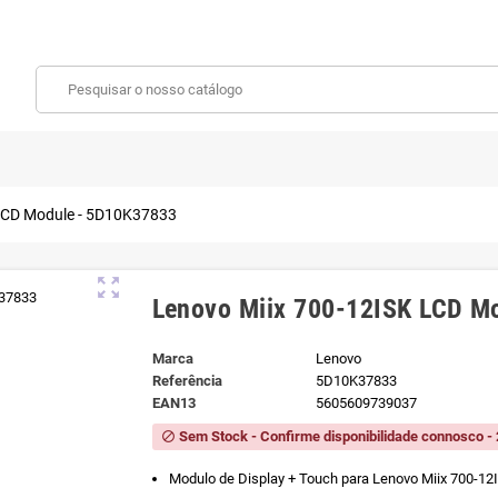
LCD Module - 5D10K37833
zoom_out_map
Lenovo Miix 700-12ISK LCD M
Marca
Lenovo
Referência
5D10K37833
EAN13
5605609739037
Sem Stock - Confirme disponibilidade connosco - 
block
Modulo de Display + Touch para Lenovo Miix 700-1