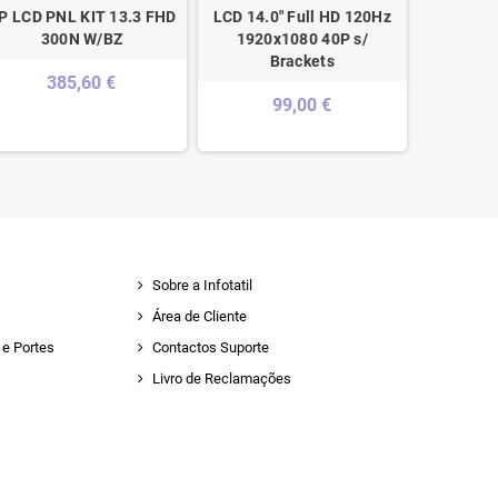
P LCD PNL KIT 13.3 FHD
LCD 14.0" Full HD 120Hz
LCD 15.
300N W/BZ
1920x1080 40P s/
(35cm) 
Brackets
Ref
385,60 €
B1
99,00 €
Sobre a Infotatil
Área de Cliente
e Portes
Contactos Suporte
Livro de Reclamações