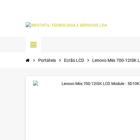
view_headline
chevron_right
Portáteis
chevron_right
Ecrãs LCD
chevron_right
Lenovo Miix 700-12ISK 