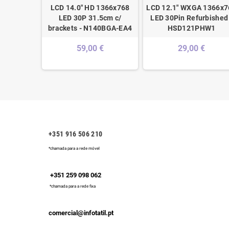
60 QHD w/
LCD 14.0" HD 1366x768
LCD 12.1" WXGA 1366x7
00 13.3"
LED 30P 31.5cm c/
LED 30Pin Refurbished 
 - WT5X0
brackets - N140BGA-EA4
HSD121PHW1
 €
59,00 €
29,00 €
+351 916 506 210
*chamada para a rede móvel
+351 259 098 062
*chamada para a rede fixa
comercial@infotatil.pt