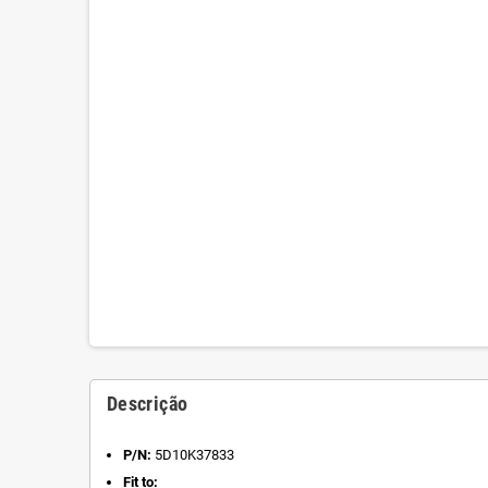
Descrição
P/N:
5D10K37833
Fit to: