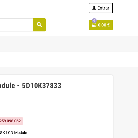
person
Entrar
0
search
0,00 €
odule - 5D10K37833
259 098 062
2ISK LCD Module