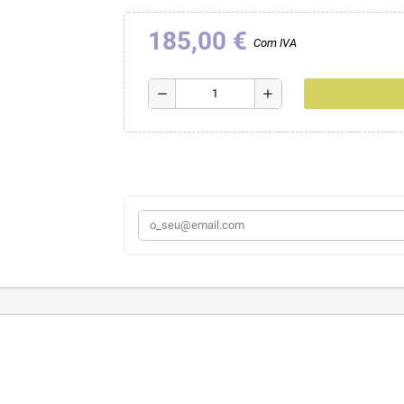
185,00 €
Com IVA
remove
add