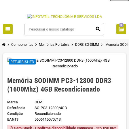
0
view_headline
search
chevron_right
chevron_right
chevron_right
chevron_right
Componentes
Memórias Portáteis
DDR3 SO-DIMM
Memória SODI
REFURBISHED
Memória SODIMM PC3-12800 DDR3
(1600Mhz) 4GB Recondicionado
Marca
OEM
Referência
SO-PC3-12800/4GB
Condição
Recondicionado
EAN13
5606115070713
Sem Stock - Confirme disponibilidade connosco - 259 098 062
block