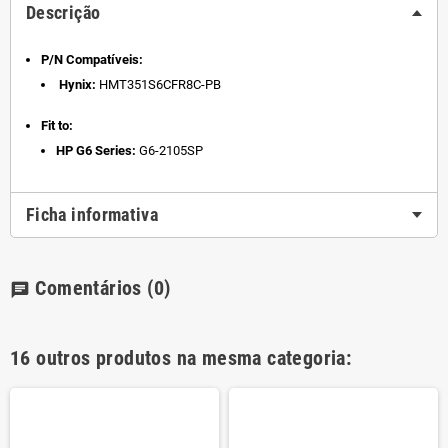
Descrição
P/N Compatíveis:
Hynix:
HMT351S6CFR8C-PB
Fit to:
HP G6 Series:
G6-2105SP
Ficha informativa
Comentários
(0)
chat
16 outros produtos na mesma categoria: