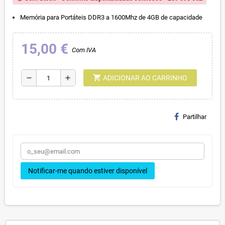
Memória para Portáteis DDR3 a 1600Mhz de 4GB de capacidade
15,00 €
Com IVA
shopping_cart
remove
add
ADICIONAR AO CARRINHO
Partilhar
Notificar-me quando estiver disponível