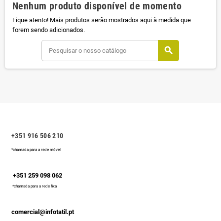
Nenhum produto disponível de momento
Fique atento! Mais produtos serão mostrados aqui à medida que
forem sendo adicionados.
search
+351 916 506 210
*chamada para a rede móvel
+351 259 098 062
*chamada para a rede fixa
comercial@infotatil.pt