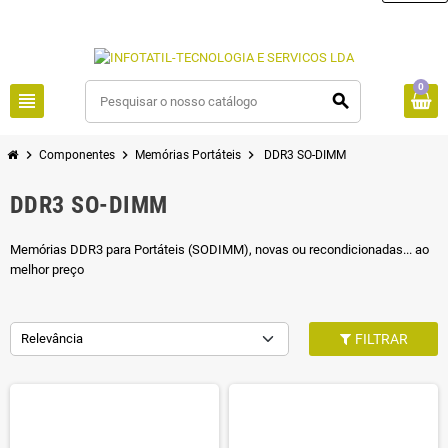
0
view_headline
search
chevron_right
chevron_right
chevron_right
Componentes
Memórias Portáteis
DDR3 SO-DIMM
DDR3 SO-DIMM
Memórias DDR3 para Portáteis (SODIMM), novas ou recondicionadas... ao
melhor preço
Relevância
FILTRAR