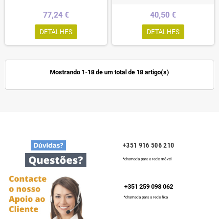
77,24 €
40,50 €
DETALHES
DETALHES
Mostrando 1-18 de um total de 18 artigo(s)
+351 916 506 210
*chamada para a rede móvel
+351 259 098 062
*chamada para a rede fixa