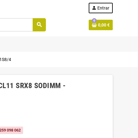
person
Entrar
0
search
0,00 €
1S8/4
CL11 SRX8 SODIMM -
259 098 062