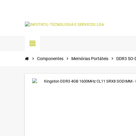
view_headline
chevron_right
Componentes
chevron_right
Memórias Portáteis
chevron_right
DDR3 SO-