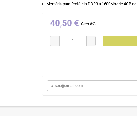
Memória para Portáteis DDR3 a 1600Mhz de 4GB de
40,50 €
Com IVA
remove
add