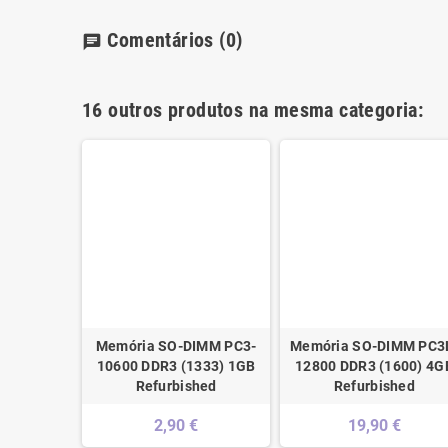
Comentários
(0)
chat
16 outros produtos na mesma categoria:
IMM PC3-
Memória SO-DIMM PC3-
Memória SO-DIMM PC3
066) 4GB
10600 DDR3 (1333) 1GB
12800 DDR3 (1600) 4G
hed
Refurbished
Refurbished
€
2,90 €
19,90 €