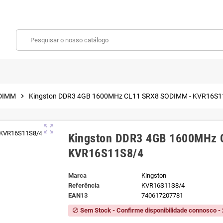
DIMM
chevron_right
Kingston DDR3 4GB 1600MHz CL11 SRX8 SODIMM - KVR16S1
zoom_out_map
Kingston DDR3 4GB 1600MHz 
KVR16S11S8/4
Marca
Kingston
Referência
KVR16S11S8/4
EAN13
740617207781
Sem Stock - Confirme disponibilidade connosco - 
block