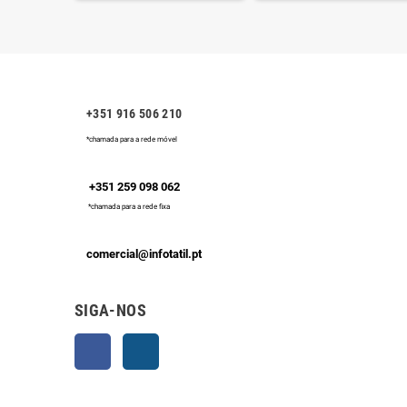
+351 916 506 210
*chamada para a rede móvel
+351 259 098 062
*chamada para a rede fixa
comercial@infotatil.pt
SIGA-NOS
Facebook
Instagram