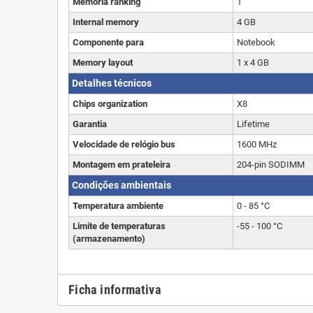
Memória ranking
1
Internal memory
4 GB
Componente para
Notebook
Memory layout
1 x 4 GB
Detalhes técnicos
Chips organization
X8
Garantia
Lifetime
Velocidade de relógio bus
1600 MHz
Montagem em prateleira
204-pin SODIMM
Condições ambientais
Temperatura ambiente
0 - 85 °C
Limite de temperaturas
-55 - 100 °C
(armazenamento)
Ficha informativa