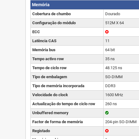
Memória
Cobertura de chumbo
Dourado
Configuração do módulo
512M X 64
ECC
Latência CAS
11
Memória bus
64 bit
Tempo activo row
35 ns
Tempo de ciclo row
48.125 ns
Tipo de embalagem
SO-DIMM
Tipo de memória incorporada
DDR3
Velocidade do clock
1600 MHz
Actualização do tempo de ciclo row
260 ns
Unbuffered memory
Factor de forma de memória
204-pin SO-DIMM
Registado