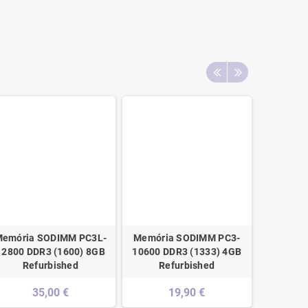
emória SODIMM PC3L-
Memória SODIMM PC3-
Memóri
12800 DDR3 (1600) 8GB
10600 DDR3 (1333) 4GB
12800 D
Refurbished
Refurbished
4GB Re
35,00 €
19,90 €