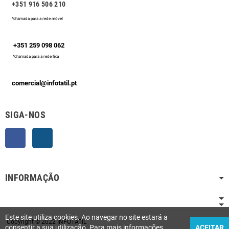
+351 916 506 210
*chamada para a rede móvel
+351 259 098 062
*chamada para a rede fixa
comercial@infotatil.pt
SIGA-NOS
Facebook
Instagram
INFORMAÇÃO
Este site utiliza cookies. Ao navegar no site estará a
Copyright © 2022 INFOTATIL
consentir a sua utilização. Para mais informações
ACEITAR