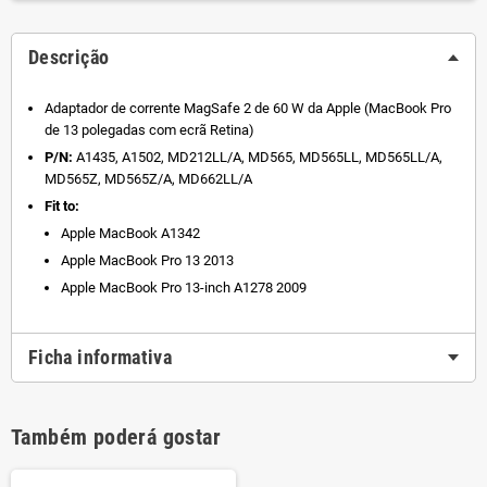
Descrição
Adaptador de corrente MagSafe 2 de 60 W da Apple (MacBook Pro
de 13 polegadas com ecrã Retina)
P/N:
A1435, A1502, MD212LL/A, MD565, MD565LL, MD565LL/A,
MD565Z, MD565Z/A, MD662LL/A
Fit to:
Apple MacBook A1342
Apple MacBook Pro 13 2013
Apple MacBook Pro 13-inch A1278 2009
Ficha informativa
Também poderá gostar