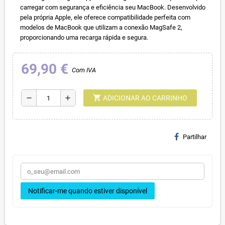
carregar com segurança e eficiência seu MacBook. Desenvolvido
pela própria Apple, ele oferece compatibilidade perfeita com
modelos de MacBook que utilizam a conexão MagSafe 2,
proporcionando uma recarga rápida e segura.
69,90 €
Com IVA
shopping_cart
remove
add
ADICIONAR AO CARRINHO
Partilhar
Notificar-me quando estiver disponível