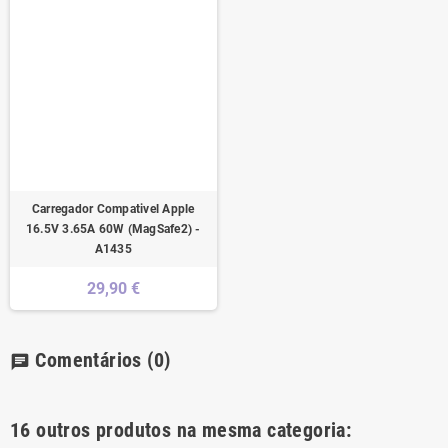
Carregador Compativel Apple
16.5V 3.65A 60W (MagSafe2) -
A1435
29,90 €
Comentários
(0)
chat
16 outros produtos na mesma categoria: