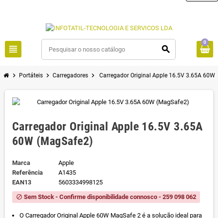
0
view_headline
search
chevron_right
chevron_right
chevron_right
Portáteis
Carregadores
Carregador Original Apple 16.5V 3.65A 60W
Carregador Original Apple 16.5V 3.65A
60W (MagSafe2)
Marca
Apple
Referência
A1435
EAN13
5603334998125
Sem Stock - Confirme disponibilidade connosco - 259 098 062
block
O Carregador Original Apple 60W MagSafe 2 é a solução ideal para