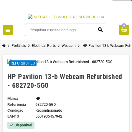
0
view_headline
search
chevron_right
chevron_right
chevron_right
chevron_right
Portáteis
Electrical Parts
Webcam
HP Pavilion 13-b Webcam Refu
REFURBISHED
HP Pavilion 13-b Webcam Refurbished
- 682720-5G0
Marca
HP
Referência
682720-5G0
Condição
Recondicionado
EAN13
5601935457942
Disponível
check