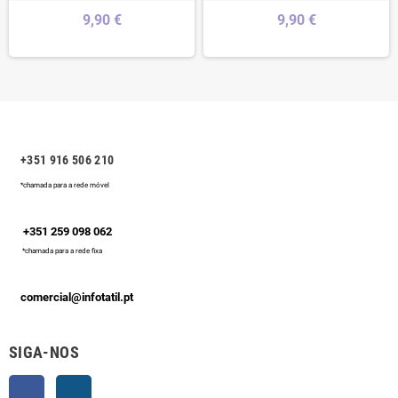
9,90 €
9,90 €
+351 916 506 210
*chamada para a rede móvel
+351 259 098 062
*chamada para a rede fixa
comercial@infotatil.pt
SIGA-NOS
Facebook
Instagram