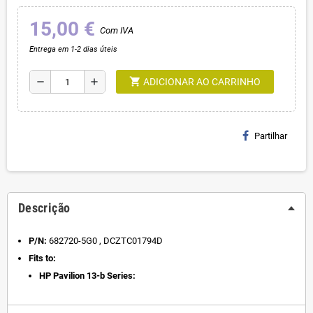
15,00 €
Com IVA
Entrega em 1-2 dias úteis
shopping_cart
remove
add
ADICIONAR AO CARRINHO
Partilhar
Descrição
P/N:
682720-5G0 , DCZTC01794D
Fits to:
HP Pavilion 13-b Series: