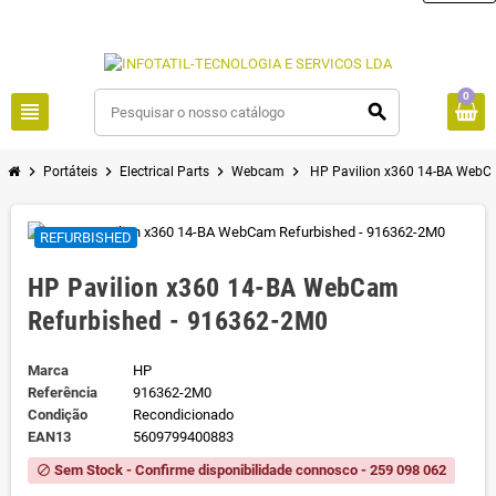
0
view_headline
search
chevron_right
chevron_right
chevron_right
chevron_right
Portáteis
Electrical Parts
Webcam
HP Pavilion x360 14-BA WebC
REFURBISHED
HP Pavilion x360 14-BA WebCam
Refurbished - 916362-2M0
Marca
HP
Referência
916362-2M0
Condição
Recondicionado
EAN13
5609799400883
Sem Stock - Confirme disponibilidade connosco - 259 098 062
block