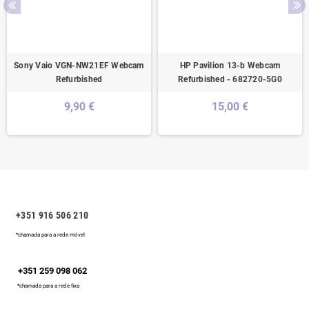
Sony Vaio VGN-NW21EF Webcam
HP Pavilion 13-b Webcam
Refurbished
Refurbished - 682720-5G0
9,90 €
15,00 €
+351 916 506 210
*chamada para a rede móvel
+351 259 098 062
*chamada para a rede fixa