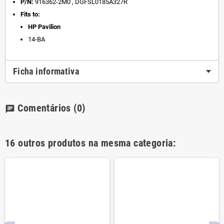
P/N:
916362-2M0 , DGFSL0185A327R
Fits to:
HP Pavilion
14-BA
Ficha informativa
Comentários
(0)
chat
16 outros produtos na mesma categoria: