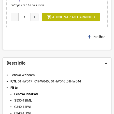
Entrega em 5-10 dias úteis
shopping_cart
remove
add
ADICIONAR AO CARRINHO
Partilhar
Descrição
Lenovo Webcam
P/N:
01HW047 , 01HW045 , 01HW046 ,01HW044
Fit to:
Lenovo IdeaPad
S530-13IML
C340-14IWL
C340-15IWL