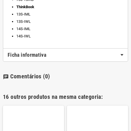
ThinkBook
13S-IML
13S-IWL
14S-IML
14S-IWL
Ficha informativa
Comentários
(0)
chat
16 outros produtos na mesma categoria: