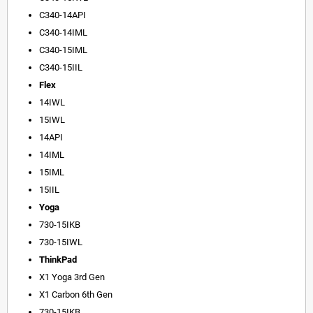
C340-14API
C340-14IML
C340-15IML
C340-15IIL
Flex
14IWL
15IWL
14API
14IML
15IML
15IIL
Yoga
730-15IKB
730-15IWL
ThinkPad
X1 Yoga 3rd Gen
X1
Carbon 6th Gen
730-15IKB