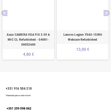
Asus CAMERA VGA FIX 3.3V A
Lenovo Legion Y540-15IRH
MIC CL Refurbished - 04081-
Webcam Refurbished
00052600
13,00 €
4,80 €
+351 916 506 210
*chamada para a rede móvel
+351 259 098 062