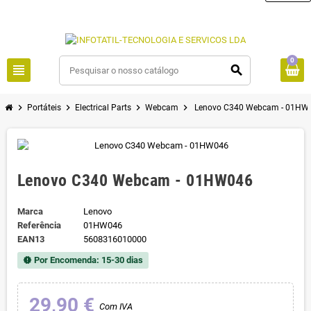
0
view_headline
search
chevron_right
chevron_right
chevron_right
chevron_right
Portáteis
Electrical Parts
Webcam
Lenovo C340 Webcam - 01HW
Lenovo C340 Webcam - 01HW046
Marca
Lenovo
Referência
01HW046
EAN13
5608316010000
Por Encomenda: 15-30 dias
new_releases
29,90 €
Com IVA