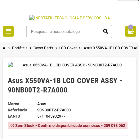
0
view_headline
search
chevron_right
chevron_right
chevron_right
chevron_right
Portáteis
Cover Parts
LCD Cover
Asus X550VA-1B LCD COVER AS
Asus X550VA-1B LCD COVER ASSY -
90NB00T2-R7A000
Marca
Asus
Referência
90NB00T2-R7A000
EAN13
5711045932977
Sem Stock - Confirme disponibilidade connosco - 259 098 062
block