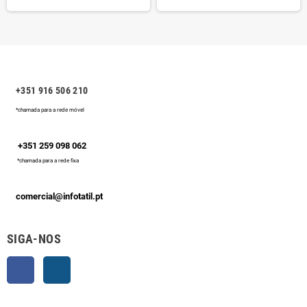
+351 916 506 210
*chamada para a rede móvel
+351 259 098 062
*chamada para a rede fixa
comercial@infotatil.pt
SIGA-NOS
Facebook
Instagram