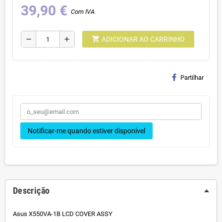
39,90 €
Com IVA
shopping_cart
remove
add
ADICIONAR AO CARRINHO
Partilhar
Notificar-me quando estiver disponível
Descrição
Asus X550VA-1B LCD COVER ASSY