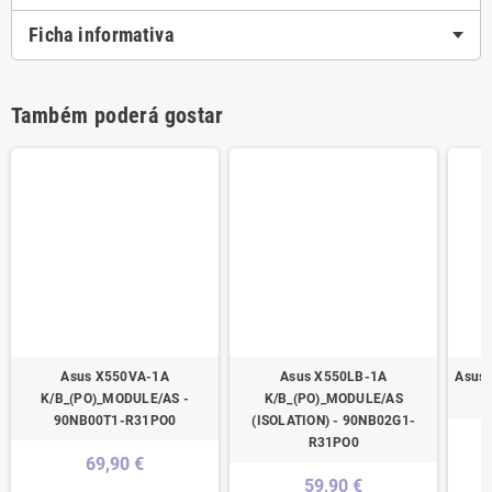
Ficha informativa
Também poderá gostar
Asus X550VA-1A
Asus X550LB-1A
Asus 
K/B_(PO)_MODULE/AS -
K/B_(PO)_MODULE/AS
90NB00T1-R31PO0
(ISOLATION) - 90NB02G1-
R31PO0
69,90 €
59,90 €