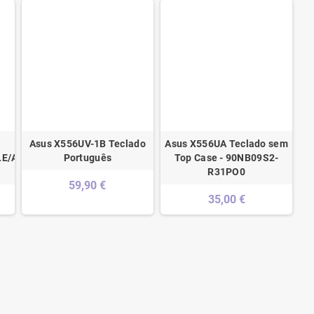
Asus X556UV-1B Teclado
Asus X556UA Teclado sem
LE/AS
Português
Top Case - 90NB09S2-
R31PO0
59,90 €
35,00 €