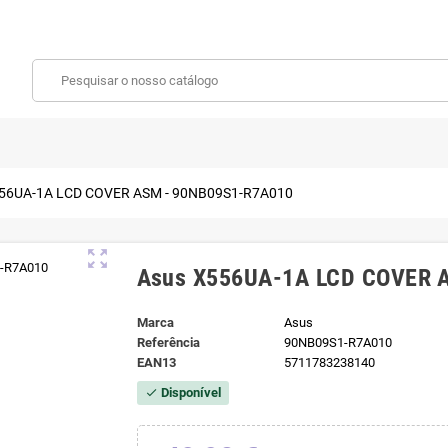
56UA-1A LCD COVER ASM - 90NB09S1-R7A010
zoom_out_map
Asus X556UA-1A LCD COVER 
Marca
Asus
Referência
90NB09S1-R7A010
EAN13
5711783238140
Disponível
check