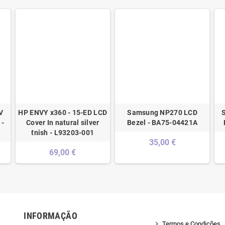
V
HP ENVY x360 - 15-ED LCD
Samsung NP270 LCD
 -
Cover In natural silver
Bezel - BA75-04421A
ƭnish - L93203-001
35,00 €
69,00 €
INFORMAÇÃO
Termos e Condições