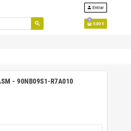
person
Entrar
0
search
0,00 €
ASM - 90NB09S1-R7A010