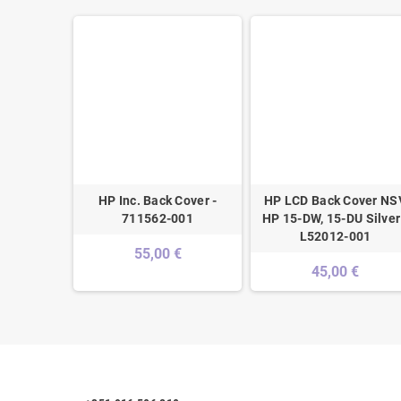
n Y520-
HP Inc. Back Cover -
HP LCD Back Cover NS
over -
711562-001
HP 15-DW, 15-DU Silver
250
L52012-001
55,00 €
€
45,00 €