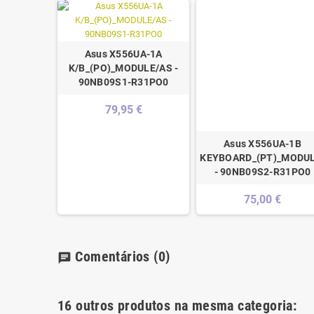
Asus X556UA-1A
K/B_(PO)_MODULE/AS -
90NB09S1-R31PO0
79,95 €
Asus X556UA-1B
KEYBOARD_(PT)_MODU
- 90NB09S2-R31PO0
75,00 €
Comentários
(0)
chat
16 outros produtos na mesma categoria: