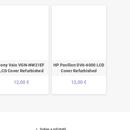
Sony Vaio VGN-NW21EF
HP Pavilion DV6-6000 LCD
Lenovo Y
LCD Cover Refurbished
Cover Refurbished
Cover Br
- 5
12,00 €
12,00 €
Sobre a Infotatil