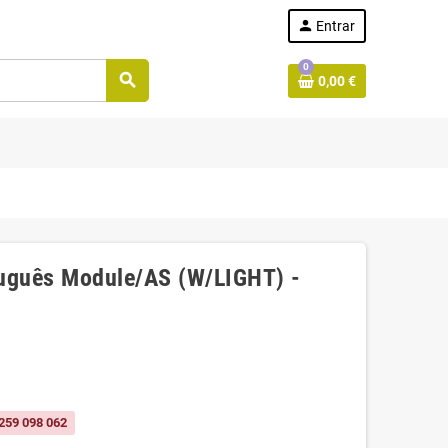
person
Entrar
0
search
0,00 €
uguês Module/AS (W/LIGHT) -
259 098 062