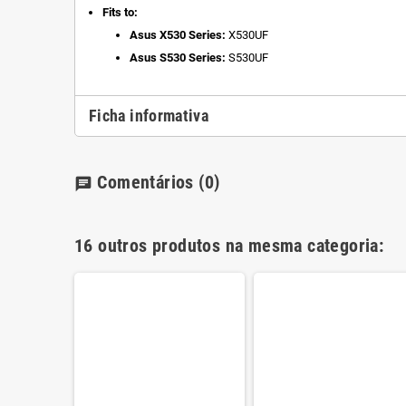
Fits to:
Asus X530 Series:
X530UF
Asus S530 Series:
S530UF
Ficha informativa
Comentários
(0)
chat
16 outros produtos na mesma categoria: