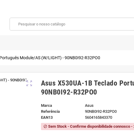
 Português Module/AS (W/LIGHT) - 90NB0I92-R32PO0
Asus X530UA-1B Teclado Port
zoom_out_map
90NB0I92-R32PO0
Marca
Asus
Referência
90NB0I92-R32PO0
EAN13
5604165843370
Sem Stock - Confirme disponibilidade connosco - 
block