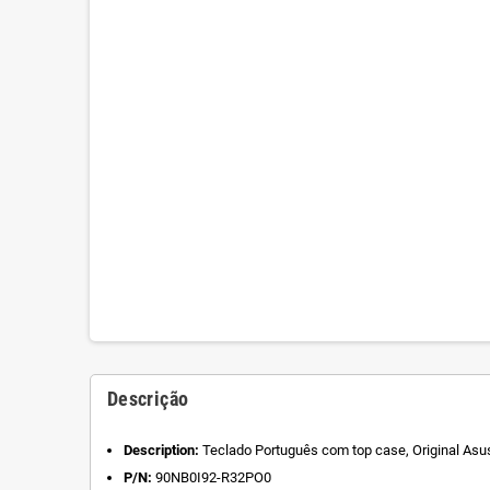
Descrição
Description:
Teclado Português com top case, Original Asu
P/N:
90NB0I92-R32PO0