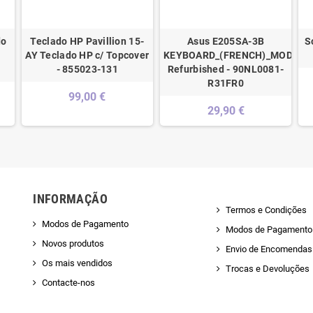
do
Teclado HP Pavillion 15-
Asus E205SA-3B
S
AY Teclado HP c/ Topcover
KEYBOARD_(FRENCH)_MODULE
- 855023-131
Refurbished - 90NL0081-
R31FR0
99,00 €
29,90 €
INFORMAÇÃO
Termos e Condições
Modos de Pagamento
Modos de Pagamento
Novos produtos
Envio de Encomendas 
Os mais vendidos
Trocas e Devoluções
Contacte-nos