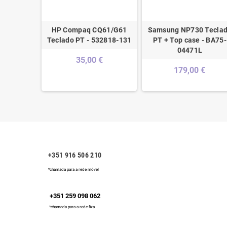
Keyboard
HP Compaq CQ61/G61
Samsung NP730 Tecla
4Y2674
Teclado PT - 532818-131
PT + Top case - BA75-
04471L
 €
35,00 €
179,00 €
+351 916 506 210
*chamada para a rede móvel
+351 259 098 062
*chamada para a rede fixa