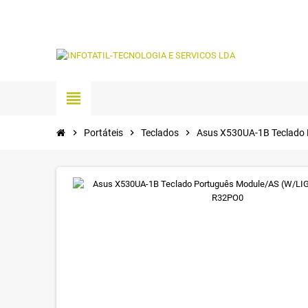
view_headline
chevron_right
Portáteis
chevron_right
Teclados
chevron_right
Asus X530UA-1B Teclado