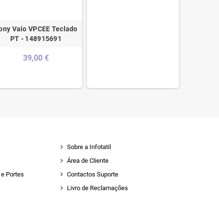
ony Vaio VPCEE Teclado
Acer Co
/AS
PT - 148915691
Por Whit
39,00 €
Sobre a Infotatil
Área de Cliente
e Portes
Contactos Suporte
Livro de Reclamações