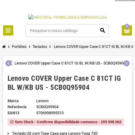
0
view_headline
search
chevron_right
chevron_right
chevron_right
Portáteis
Teclados
Lenovo COVER Upper Case C 81CT IG BL W/KB U
chevron_left
chevron_right
Lenovo COVER Upper Case C 81CT IG
BL W/KB US - 5CB0Q95904
Marca
Lenovo
Referência
5CB0Q95904
EAN13
5706998995513
Sem Stock - Confirme disponibilidade connosco - 259 098 062
block
Teclado US com Tope Case para Lenovo Yoga 730