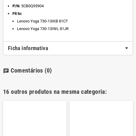
P/N:
5CB0Q95904
Fit to:
Lenovo Yoga 730-13IKB 81CT
Lenovo Yoga 730-13IWL 81JR
Ficha informativa
Comentários
(0)
chat
16 outros produtos na mesma categoria: