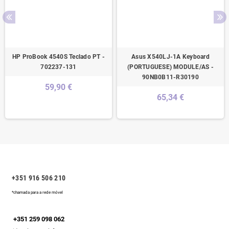
HP ProBook 4540S Teclado PT -
Asus X540LJ-1A Keyboard
702237-131
(PORTUGUESE) MODULE/AS -
90NB0B11-R30190
59,90 €
65,34 €
+351 916 506 210
*chamada para a rede móvel
+351 259 098 062