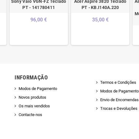
Sony Vaio VGN-FZ Teclado
Acer Aspire 3820 Teclado
A
S
PT - 141780411
PT - KB.I140A.220
M
96,00 €
35,00 €
INFORMAÇÃO
Termos e Condições
Modos de Pagamento
Modos de Pagamento
Novos produtos
Envio de Encomendas 
Os mais vendidos
Trocas e Devoluções
Contacte-nos