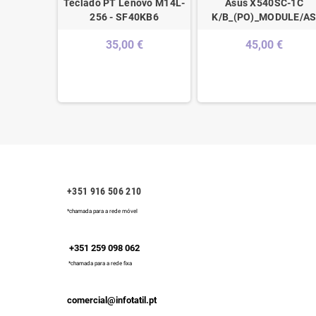
30 Series
Teclado PT Lenovo M14L-
Asus X540SC-1C
rtuguês -
256 - SF40KB6
K/B_(PO)_MODULE/A
tátil Asus
35,00 €
45,00 €
€
+351 916 506 210
*chamada para a rede móvel
+351 259 098 062
*chamada para a rede fixa
comercial@infotatil.pt