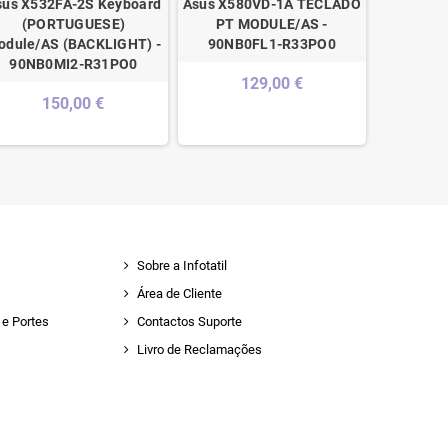
sus X532FA-2S Keyboard
Asus X580VD-1A TECLADO
Acer N
(PORTUGUESE)
PT MODULE/AS -
Teclado 
odule/AS (BACKLIGHT) -
90NB0FL1-R33PO0
6B.
90NB0MI2-R31PO0
129,00 €
150,00 €
Sobre a Infotatil
Área de Cliente
e Portes
Contactos Suporte
Livro de Reclamações