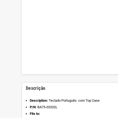
Descrição
Description:
Teclado Português com Top Case
P/N:
BA75-03202L
Fits to: