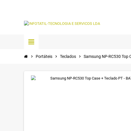
view_headline
chevron_right
Portáteis
chevron_right
Teclados
chevron_right
Samsung NP-RC530 Top Ca