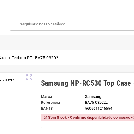
se + Teclado PT - BA75-03202L
zoom_out_map
Samsung NP-RC530 Top Case +
Marca
Samsung
Referência
BA75-03202L
EAN13
5606611216554
Sem Stock - Confirme disponibilidade connosco - 
block