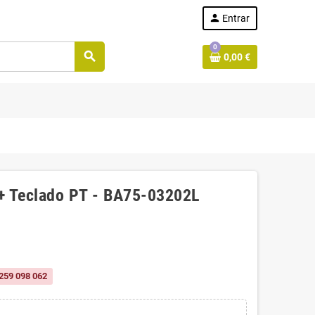
person
Entrar
0
search
0,00 €
 Teclado PT - BA75-03202L
259 098 062