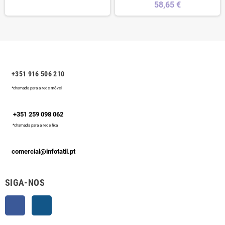
58,65 €
+351 916 506 210
*chamada para a rede móvel
+351 259 098 062
*chamada para a rede fixa
comercial@infotatil.pt
SIGA-NOS
Facebook
Instagram