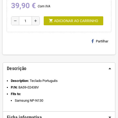
39,90 €
Com IVA
shopping_cart
remove
add
ADICIONAR AO CARRINHO
Partilhar
Descrição
Description:
Teclado Português
P/N:
BA59-02438V
Fits to:
Samsung NP-N130
Ficha informativa