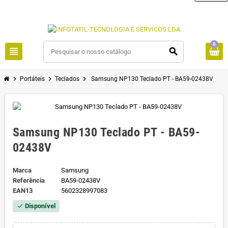
0
view_headline
search
chevron_right
chevron_right
chevron_right
Portáteis
Teclados
Samsung NP130 Teclado PT - BA59-02438V
Samsung NP130 Teclado PT - BA59-
02438V
Marca
Samsung
Referência
BA59-02438V
EAN13
5602328997083
Disponível
check