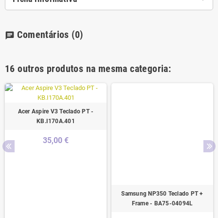
Comentários
(0)
chat
16 outros produtos na mesma categoria:
Acer Aspire V3 Teclado PT -
KB.I170A.401
35,00 €
Samsung NP350 Teclado PT +
Frame - BA75-04094L