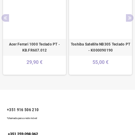
Acer Ferrari 1000 Teclado PT -
Toshiba Satellite NB305 Teclado PT
KB.FR607.012
- K000090190
29,90 €
55,00 €
+351 916 506 210
*chamada para a rede móvel
+351 259 098 062