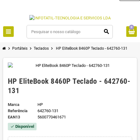
0
view_headline
search
chevron_right
chevron_right
chevron_right
Portáteis
Teclados
HP EliteBook 8460P Teclado - 642760-131
HP EliteBook 8460P Teclado - 642760-
131
Marca
HP
Referência
642760-131
EAN13
5600770461671
Disponível
check