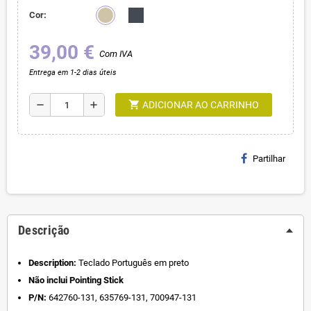
Cor:
39,00 €
Com IVA
Entrega em 1-2 dias úteis
shopping_cart
remove
add
ADICIONAR AO CARRINHO
Partilhar
Descrição
Description:
Teclado Português em preto
Não inclui Pointing Stick
P/N:
642760-131, 635769-131, 700947-131