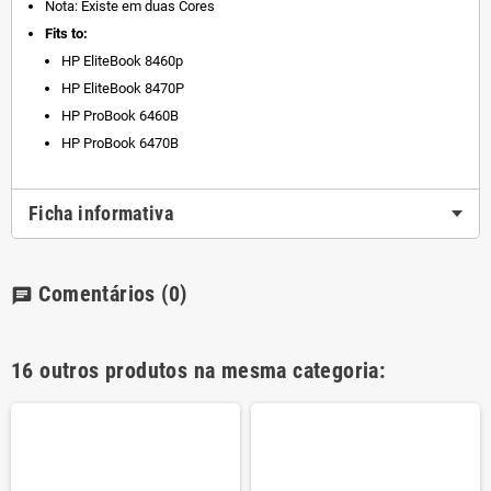
Nota: Existe em duas Cores
Fits to:
HP EliteBook 8460p
HP EliteBook 8470P
HP ProBook 6460B
HP ProBook 6470B
Ficha informativa
Comentários
(0)
chat
16 outros produtos na mesma categoria: