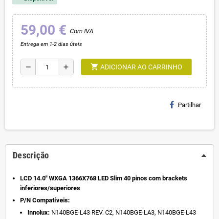
59,00 €
Com IVA
Entrega em 1-2 dias úteis
shopping_cart
remove
add
ADICIONAR AO CARRINHO
Partilhar
Descrição
LCD 14.0" WXGA 1366X768 LED Slim 40 pinos com brackets
inferiores/superiores
P/N Compatíveis:
Innolux:
N140BGE-L43 REV. C2, N140BGE-LA3, N140BGE-L43