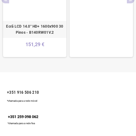
Ecrã LCD 14.0" HD+ 1600x900 30
Pinos - B140RW01V.2
151,29 €
+351 916 506 210
*chamada para a rede móvel
+351 259 098 062
*chamada para a rede fixa