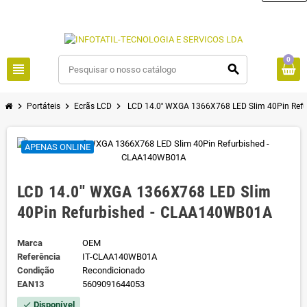
0
view_headline
search
chevron_right
chevron_right
chevron_right
Portáteis
Ecrãs LCD
LCD 14.0'' WXGA 1366X768 LED Slim 40Pin Re
APENAS ONLINE
LCD 14.0'' WXGA 1366X768 LED Slim
40Pin Refurbished - CLAA140WB01A
Marca
OEM
Referência
IT-CLAA140WB01A
Condição
Recondicionado
EAN13
5609091644053
Disponível
check