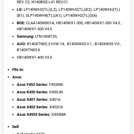
REV. C2, N140BGE-L41 REV.C1
LG:
LP140WH2(TL)(L2), LP140WH2(TL)(E2), LP140WHU(TL)
(B1), SLP140WH8(TL)(A1), LP140WH2(TL)(SA)
BOE:
CLAA140WB01A, HB140WX1-300, HB140WX1-300 V4.0 ,
HB140WX1-300 V4.0
Samsung:
LTN140AT20,
AUO:
B140XTN02.3 H/W:1A , B140XW03 V.1 , B140XW03 V.0 ,
B140XTN03.6
HB140WX1-400 V3.0
Fits to:
Asus:
Asus F453 Series:
F453MA
Asus K450 Series:
K450JN
Asus X401 Series:
X401A
Asus X402 Series:
X402CA
Asus X4553 Series:
X453MA
Dell