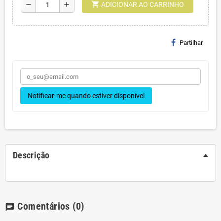
shopping_cart
remove
add
ADICIONAR AO CARRINHO
Partilhar
Notificar-me quando estiver disponível
Descrição
Comentários
(0)
chat