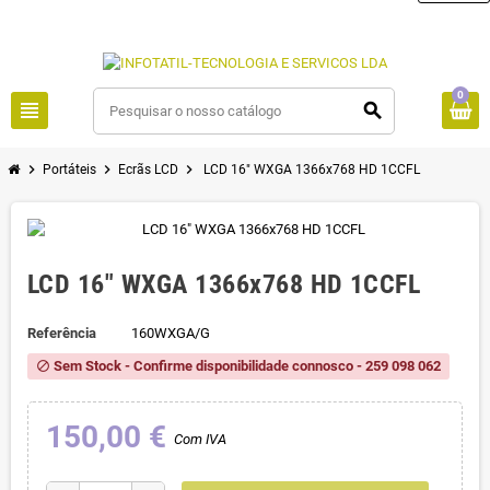
0
view_headline
search
chevron_right
chevron_right
chevron_right
Portáteis
Ecrãs LCD
LCD 16" WXGA 1366x768 HD 1CCFL
LCD 16" WXGA 1366x768 HD 1CCFL
Referência
160WXGA/G
Sem Stock - Confirme disponibilidade connosco - 259 098 062
block
150,00 €
Com IVA