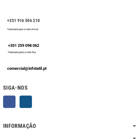
+351 916 506 210
*chamada para a rede móvel
+351 259 098 062
*chamada para a rede fixa
comercial@infotatil.pt
SIGA-NOS
Facebook
Instagram
INFORMAÇÃO