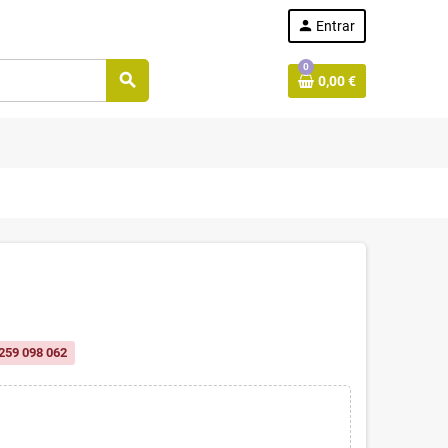
person
Entrar
0
search
0,00 €
259 098 062