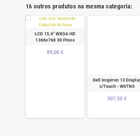
16 outros produtos na mesma categoria:
LCD 15.6" WXGA HD
1366x768 30 Pinos
89,00 €
A 1366 x
Dell Inspiron 13 Displa
Esq)
c/Touch - W6TN0
€
307,50 €