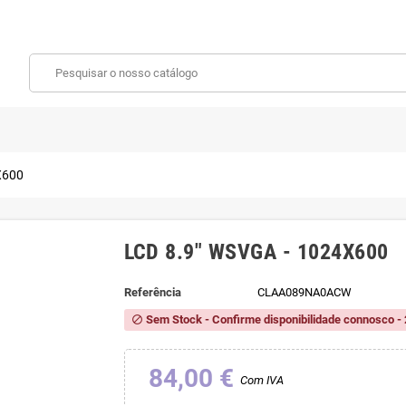
X600
LCD 8.9" WSVGA - 1024X600
Referência
CLAA089NA0ACW
Sem Stock - Confirme disponibilidade connosco - 
block
84,00 €
Com IVA