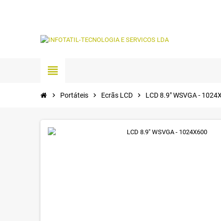
view_headline
chevron_right
Portáteis
chevron_right
Ecrãs LCD
chevron_right
LCD 8.9" WSVGA - 1024