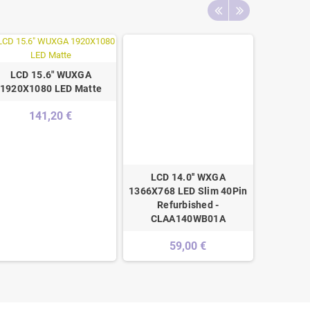
LCD 15.6" WUXGA
1920X1080 LED Matte
141,20 €
LCD 14.0'' WXGA
LCD 15.
1366X768 LED Slim 40Pin
IPS 35cm 
Refurbished -
- L
CLAA140WB01A
1
59,00 €