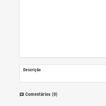
Descrição
Comentários
(0)
chat