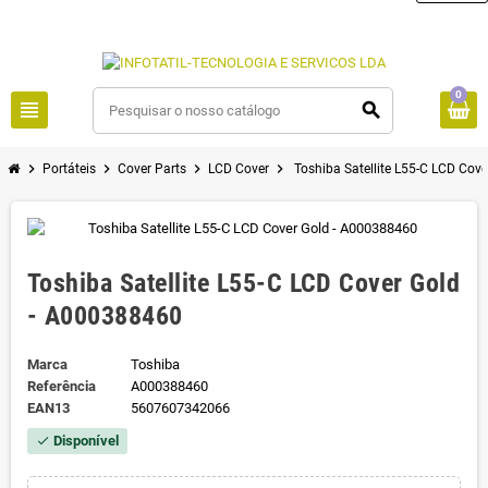
0
view_headline
search
chevron_right
chevron_right
chevron_right
chevron_right
Portáteis
Cover Parts
LCD Cover
Toshiba Satellite L55-C LCD Cov
Toshiba Satellite L55-C LCD Cover Gold
- A000388460
Marca
Toshiba
Referência
A000388460
EAN13
5607607342066
Disponível
check