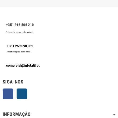
+351 916 506 210
*chamada para a rede móvel
+351 259 098 062
*chamada para a rede fixa
comercial@infotatil.pt
SIGA-NOS
Facebook
Instagram
INFORMAÇÃO