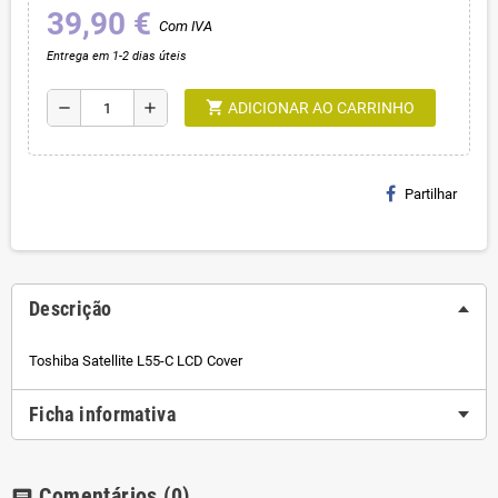
39,90 €
Com IVA
Entrega em 1-2 dias úteis
shopping_cart
remove
add
ADICIONAR AO CARRINHO
Partilhar
Descrição
Toshiba Satellite L55-C LCD Cover
Ficha informativa
Comentários
(0)