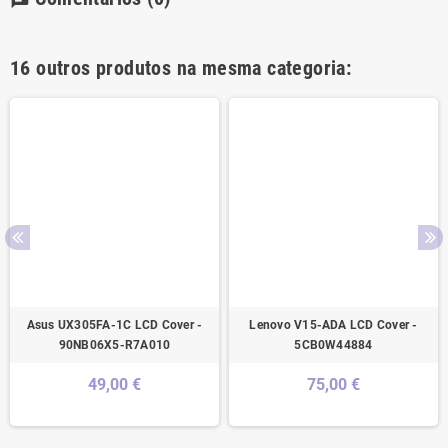
chat
16 outros produtos na mesma categoria:
Asus UX305FA-1C LCD Cover -
Lenovo V15-ADA LCD Cover -
90NB06X5-R7A010
5CB0W44884
49,00 €
75,00 €