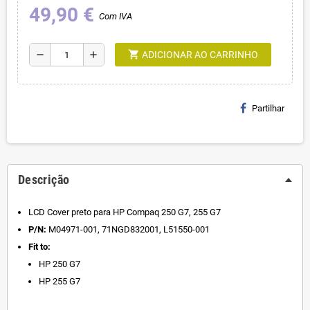
49,90 €
Com IVA
shopping_cart
remove
add
ADICIONAR AO CARRINHO
Partilhar
Descrição
LCD Cover preto para HP Compaq 250 G7, 255 G7
P/N:
M04971-001, 71NGD832001, L51550-001
Fit to:
HP 250 G7
HP 255 G7