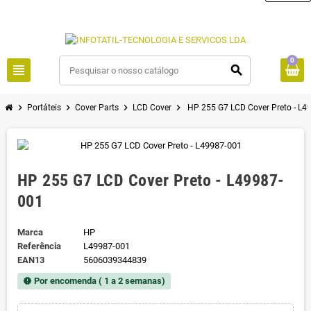
0
view_headline
search
chevron_right
chevron_right
chevron_right
chevron_right
Portáteis
Cover Parts
LCD Cover
HP 255 G7 LCD Cover Preto - L4
HP 255 G7 LCD Cover Preto - L49987-
001
Marca
HP
Referência
L49987-001
EAN13
5606039344839
Por encomenda ( 1 a 2 semanas)
new_releases