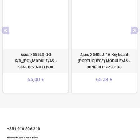
Asus X555LD-3G
Asus X540LJ-1A Keyboard
K/B_(PO)_MODULE/AS -
(PORTUGUESE) MODULE/AS -
90NB0623-R31PO0
90NB0B11-R30190
65,00 €
65,34 €
+351 916 506 210
*chamada para a rede móvel