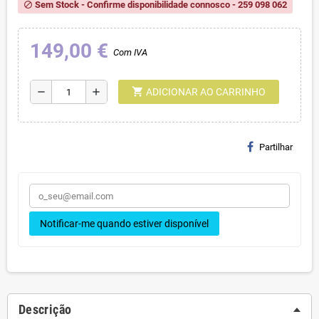
Sem Stock - Confirme disponibilidade connosco - 259 098 062
block
149,00 €
Com IVA
shopping_cart
remove
add
ADICIONAR AO CARRINHO
Partilhar
Notificar-me quando estiver disponível
Descrição