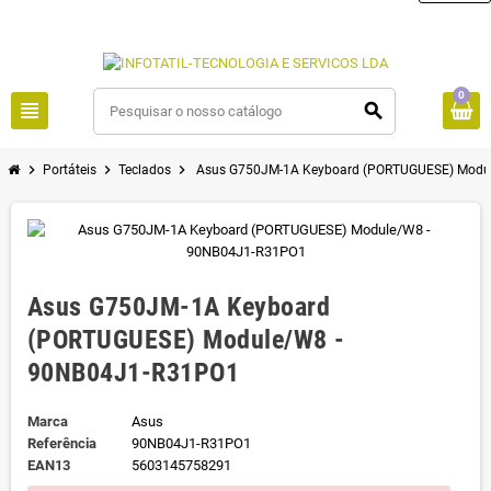
0
view_headline
search
chevron_right
chevron_right
chevron_right
Portáteis
Teclados
Asus G750JM-1A Keyboard (PORTUGUESE) Modu
Asus G750JM-1A Keyboard
(PORTUGUESE) Module/W8 -
90NB04J1-R31PO1
Marca
Asus
Referência
90NB04J1-R31PO1
EAN13
5603145758291