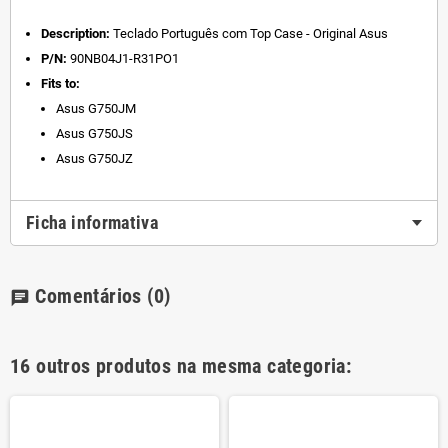
Description:
Teclado Português com Top Case - Original Asus
P/N:
90NB04J1-R31PO1
Fits to:
Asus G750JM
Asus G750JS
Asus G750JZ
Ficha informativa
Comentários
(0)
chat
16 outros produtos na mesma categoria: